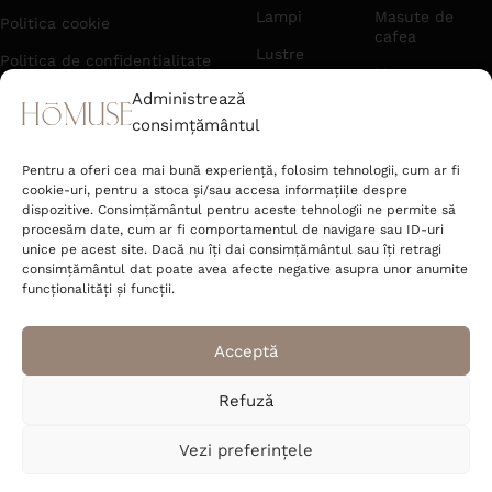
Lampi
Masute de
Politica cookie
cafea
Lustre
Politica de confidentialitate
Mese
Pendule
Politica de anulare si retur
Administrează
Mobilier de hol
consimțământul
Veioze
Retrageți-vă din contract aici
Noptiere
Toate
Pentru a oferi cea mai bună experiență, folosim tehnologii, cum ar fi
Livrare
produsele
Scaune
cookie-uri, pentru a stoca și/sau accesa informațiile despre
Informatii Ordin 225/2023
dispozitive. Consimțământul pentru aceste tehnologii ne permite să
procesăm date, cum ar fi comportamentul de navigare sau ID-uri
Verificare AWB
unice pe acest site. Dacă nu îți dai consimțământul sau îți retragi
consimțământul dat poate avea afecte negative asupra unor anumite
Affiliate Marketing Partner
funcționalități și funcții.
Urmareste-ne:
Acceptă
Refuză
office@hom-use.com
Tel: +40 723 462 142
Vezi preferințele
Strada Râtului nr. 6 Sat Jucu de Mijloc,
Comuna Jucu Cluj 407353, România