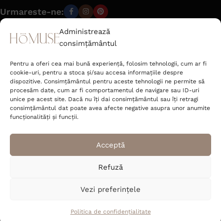
Urmareste-ne:
Administrează
consimțământul
office@hom-use.com
Tel: +40 723 462 142
Pentru a oferi cea mai bună experiență, folosim tehnologii, cum ar fi
Strada Râtului nr. 6 Sat Jucu de Mijloc,
cookie-uri, pentru a stoca și/sau accesa informațiile despre
Comuna Jucu Cluj 407353, România
dispozitive. Consimțământul pentru aceste tehnologii ne permite să
procesăm date, cum ar fi comportamentul de navigare sau ID-uri
unice pe acest site. Dacă nu îți dai consimțământul sau îți retragi
Deco Corner S.R.L.
consimțământul dat poate avea afecte negative asupra unor anumite
CUI 52089400
funcționalități și funcții.
J2025048531004
Acceptă
Refuză
© 2026 homuse.ro
Vezi preferințele
Politica de confidențialitate
Active in
BusinessLeague