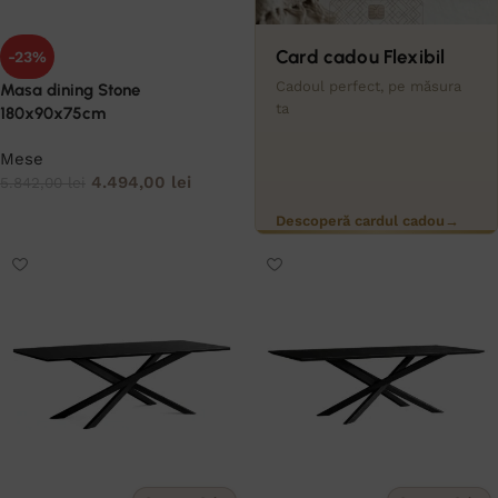
Card cadou Flexibil
-23%
Cadoul perfect, pe măsura
Masa dining Stone
ta
180x90x75cm
Mese
4.494,00
lei
5.842,00
lei
ADAUGĂ ÎN COȘ
Descoperă cardul cadou
→