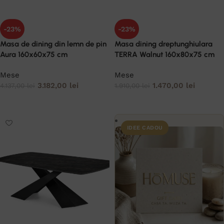
-23%
-23%
Masa de dining din lemn de pin
Masa dining dreptunghiulara
Aura 160x60x75 cm
TERRA Walnut 160x80x75 cm
Mese
Mese
3.182,00
lei
1.470,00
lei
4.137,00
lei
1.910,00
lei
ADAUGĂ ÎN COȘ
ADAUGĂ ÎN COȘ
IDEE CADOU