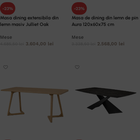
-23%
-23%
Masa dining extensibila din
Masa de dining din lemn de pin
lemn masiv Julliet Oak
Aura 120x60x75 cm
Mese
Mese
3.604,00
lei
2.568,00
lei
4.685,50
lei
3.338,50
lei
ADAUGĂ ÎN COȘ
ADAUGĂ ÎN COȘ