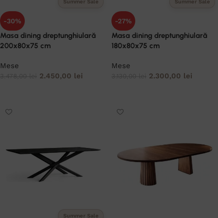
Summer Sale
Summer Sale
-30%
-27%
Masa dining dreptunghiulară
Masa dining dreptunghiulară
200x80x75 cm
180x80x75 cm
Mese
Mese
2.450,00
lei
2.300,00
lei
3.478,00
lei
3.130,00
lei
ADAUGĂ ÎN COȘ
ADAUGĂ ÎN COȘ
Summer Sale