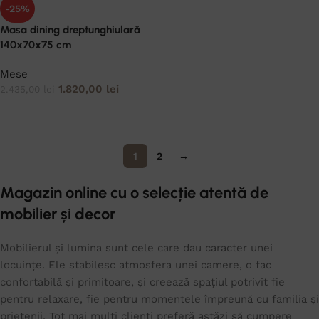
-25%
Masa dining dreptunghiulară
140x70x75 cm
Mese
1.820,00
lei
2.435,00
lei
ADAUGĂ ÎN COȘ
1
2
→
Magazin online cu o selecție atentă de
mobilier și decor
Mobilierul și lumina sunt cele care dau caracter unei
locuințe. Ele stabilesc atmosfera unei camere, o fac
confortabilă și primitoare, și creează spațiul potrivit fie
pentru relaxare, fie pentru momentele împreună cu familia și
prietenii. Tot mai mulți clienți preferă astăzi să cumpere