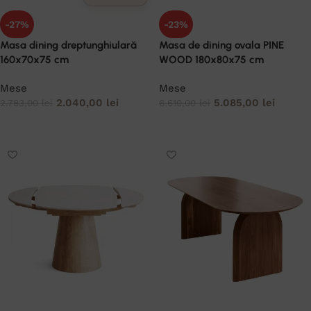
-27%
-23%
Masa dining dreptunghiulară
Masa de dining ovala PINE
160x70x75 cm
WOOD 180x80x75 cm
Mese
Mese
2.040,00
lei
5.085,00
lei
2.783,00
lei
6.610,00
lei
ADAUGĂ ÎN COȘ
ADAUGĂ ÎN COȘ