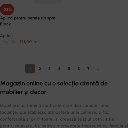
-23%
Aplica pentru perete tip spot
Black
Aplice
121,00
lei
158,00
lei
ADAUGĂ ÎN COȘ
1
2
3
4
5
6
7
→
Magazin online cu o selecție atentă de
mobilier și decor
Mobilierul și lumina sunt cele care dau caracter unei
locuințe. Ele stabilesc atmosfera unei camere, o fac
confortabilă și primitoare, și creează spațiul potrivit fie
pentru relaxare, fie pentru momentele împreună cu familia și