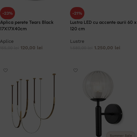
-23%
-21%
Aplica perete Tears Black
Lustra LED cu accente aurii 60 x
17X17X40cm
120 cm
Aplice
Lustre
120,00
lei
1.250,00
lei
155,00
lei
1.580,00
lei
ADAUGĂ ÎN COȘ
ADAUGĂ ÎN COȘ
Summer Sale