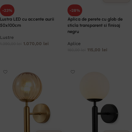
-23%
-28%
Lustra LED cu accente aurii
Aplica de perete cu glob de
50x100cm
sticla transparent si finisaj
negru
Lustre
1.070,00
lei
Aplice
1.390,00
lei
115,00
lei
160,00
lei
ADAUGĂ ÎN COȘ
ADAUGĂ ÎN COȘ