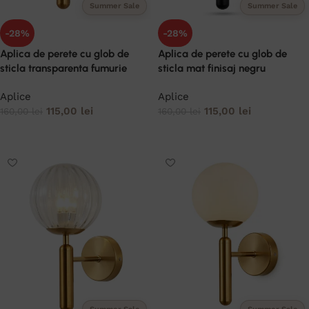
Summer Sale
Summer Sale
-28%
-28%
Aplica de perete cu glob de
Aplica de perete cu glob de
sticla transparenta fumurie
sticla mat finisaj negru
Aplice
Aplice
115,00
lei
115,00
lei
160,00
lei
160,00
lei
ADAUGĂ ÎN COȘ
ADAUGĂ ÎN COȘ