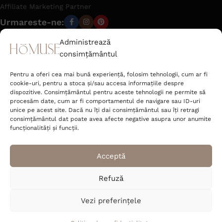
Affiliate Marketing Partner
Urmareste-ne:
Administrează
consimțământul
office@hom-use.com
Tel: +40 723 462 142
Pentru a oferi cea mai bună experiență, folosim tehnologii, cum ar fi
Strada Râtului nr. 6 Sat Jucu de Mijloc,
cookie-uri, pentru a stoca și/sau accesa informațiile despre
Comuna Jucu Cluj 407353, România
dispozitive. Consimțământul pentru aceste tehnologii ne permite să
procesăm date, cum ar fi comportamentul de navigare sau ID-uri
unice pe acest site. Dacă nu îți dai consimțământul sau îți retragi
Deco Corner S.R.L.
consimțământul dat poate avea afecte negative asupra unor anumite
CUI 52089400
funcționalități și funcții.
J2025048531004
Acceptă
Refuză
© 2026 homuse.ro
Vezi preferințele