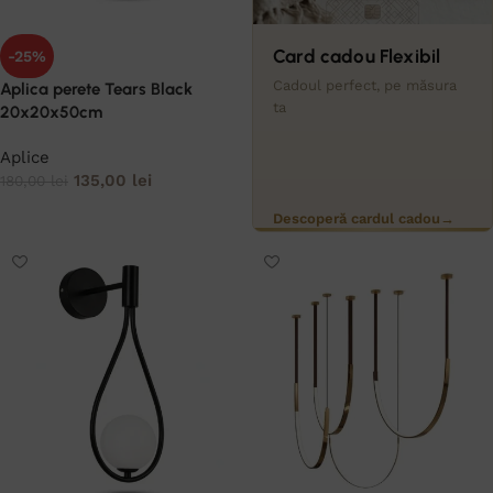
Card cadou Flexibil
-25%
Cadoul perfect, pe măsura
Aplica perete Tears Black
ta
20x20x50cm
Aplice
135,00
lei
180,00
lei
ADAUGĂ ÎN COȘ
Descoperă cardul cadou
→