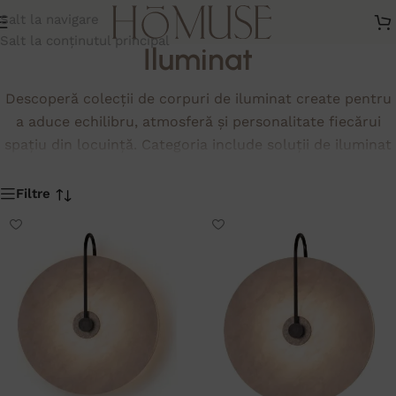
Salt la navigare
Salt la conținutul principal
Iluminat
Descoperă colecții de corpuri de iluminat create pentru
a aduce echilibru, atmosferă și personalitate fiecărui
spațiu din locuință. Categoria include soluții de iluminat
pentru living, dining, dormitor sau hol, potrivite atât
pentru interioare moderne și minimaliste, cât și pentru
Filtre
amenajări elegante și contemporane. Alege piese care
completează armonios designul interior și contribuie la
crearea unui ambient cald și bine definit.