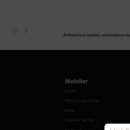
Arhitectura luminii: minimalism fu
Mobilier
Paturi
Masute de cafea
Mese
Mobilier de hol