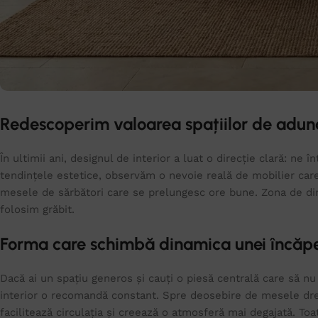
Redescoperim valoarea spațiilor de adun
În ultimii ani, designul de interior a luat o direcție clară: n
tendințele estetice, observăm o nevoie reală de mobilier care
mesele de sărbători care se prelungesc ore bune. Zona de din
folosim grăbit.
Forma care schimbă dinamica unei încăpe
Dacă ai un spațiu generos și cauți o piesă centrală care să n
interior o recomandă constant. Spre deosebire de mesele drep
facilitează circulația și creează o atmosferă mai degajată. To