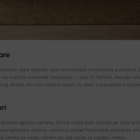
are
e întoarcem spre spațiile care favorizează conexiunea autentică.
 să susțină momente împreună — cine în familie, discuții lungi
ing devine din nou centrul casei, nu doar o suprafață funcțio
ri
u domine agresiv camera, forma ovală este soluția pe care arhi
tunghiulare clasice, conturul curbat îndulcește prezența unu
ată lumea se vede, nimeni nu stă izolat la capătul mesei.