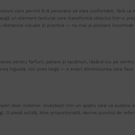
nsiuni care permit 6-8 persoane să stea confortabil, fără ca m
adaugă un element texturat care transformă obiectul într-o pre
 obstacole vizuale și practice — nu mai ai picioare incomode în
neros pentru farfurii, pahare și tacâmuri, lăsând loc pe centr
 prea îngustă, nici prea largă — e exact dimensiunea care face
ri doar mobilier. Investești într-un spațiu care va susține a
gi. O piesă solidă, bine proporționată, devine punctul de referi