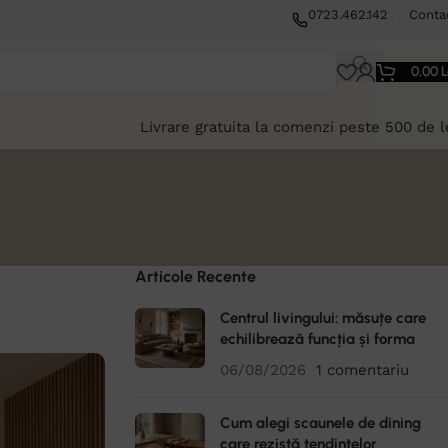
0723.462.142
Conta
0,00
L
Livrare gratuita la comenzi peste 500 de l
Articole Recente
Centrul livingului: măsuțe care
echilibrează funcția și forma
06/08/2026
1 comentariu
Cum alegi scaunele de dining
care rezistă tendințelor