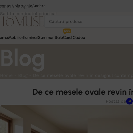
espre Noi
Articole
Cariere
Salt la navigare
Salt la conținutul principal
NOU
ome
Mobilier
Iluminat
Summer Sale
Card Cadou
Blog
Home
-
Blog
-
De ce mesele ovale revin în designul contemp
De ce mesele ovale revin 
Postat de