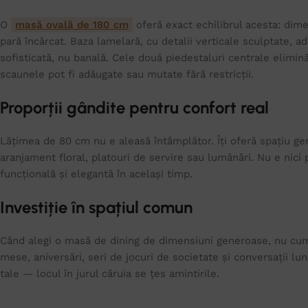
O
masă ovală de 180 cm
oferă exact echilibrul acesta: dime
pară încărcat. Baza lamelară, cu detalii verticale sculptate, 
sofisticată, nu banală. Cele două piedestaluri centrale elimină
scaunele pot fi adăugate sau mutate fără restricții.
Proporții gândite pentru confort real
Lățimea de 80 cm nu e aleasă întâmplător. Îți oferă spațiu ge
aranjament floral, platouri de servire sau lumânări. Nu e nici
funcțională și elegantă în același timp.
Investiție în spațiul comun
Când alegi o masă de dining de dimensiuni generoase, nu cumpe
mese, aniversări, seri de jocuri de societate și conversații lun
tale — locul în jurul căruia se țes amintirile.