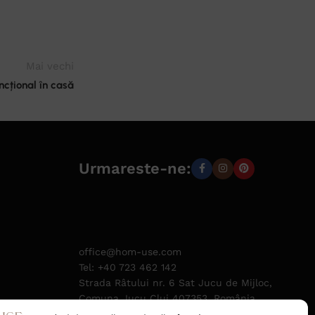
Mai vechi
ncțional în casă
Urmareste-ne:
office@hom-use.com
Tel: +40 723 462 142
Strada Râtului nr. 6 Sat Jucu de Mijloc,
Comuna Jucu Cluj 407353, România