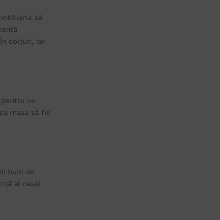
obilierul să
zență
 colțuri, iar
u pentru un
 ca masa să fie
ni buni de
nță al casei