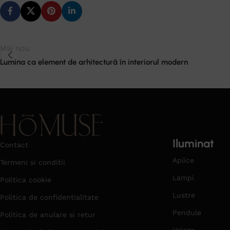
Mai nou
Lumina ca element de arhitectură în interiorul modern
Iluminat
Contact
Aplice
Termeni si conditii
Lampi
Politica cookie
Lustre
Politica de confidentialitate
Pendule
Politica de anulare si retur