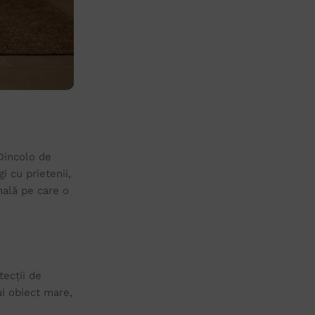
 Dincolo de
 cu prietenii,
nală pe care o
tecții de
i obiect mare,