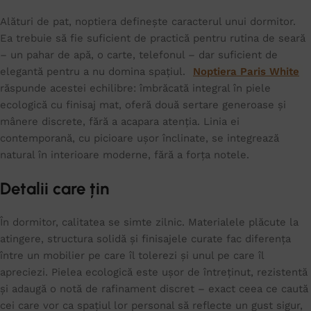
Alături de pat, noptiera definește caracterul unui dormitor.
Ea trebuie să fie suficient de practică pentru rutina de seară
– un pahar de apă, o carte, telefonul – dar suficient de
elegantă pentru a nu domina spațiul.
Noptiera Paris White
răspunde acestei echilibre: îmbrăcată integral în piele
ecologică cu finisaj mat, oferă două sertare generoase și
mânere discrete, fără a acapara atenția. Linia ei
contemporană, cu picioare ușor înclinate, se integrează
natural în interioare moderne, fără a forța notele.
Detalii care țin
În dormitor, calitatea se simte zilnic. Materialele plăcute la
atingere, structura solidă și finisajele curate fac diferența
între un mobilier pe care îl tolerezi și unul pe care îl
apreciezi. Pielea ecologică este ușor de întreținut, rezistentă
și adaugă o notă de rafinament discret – exact ceea ce caută
cei care vor ca spațiul lor personal să reflecte un gust sigur,