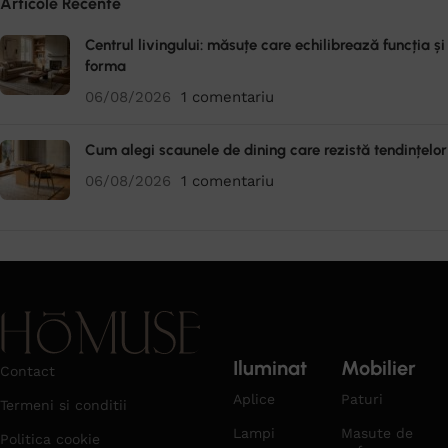
Articole Recente
Centrul livingului: măsuțe care echilibrează funcția și
forma
06/08/2026
1 comentariu
Cum alegi scaunele de dining care rezistă tendințelor
06/08/2026
1 comentariu
Iluminat
Mobilier
Contact
Aplice
Paturi
Termeni si conditii
Lampi
Masute de
Politica cookie