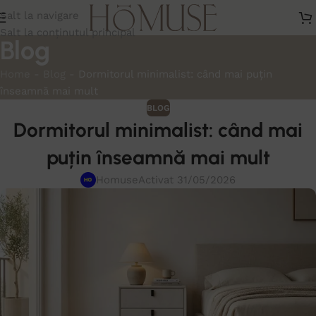
Salt la navigare
Salt la conținutul principal
Blog
Home
-
Blog
-
Dormitorul minimalist: când mai puțin
înseamnă mai mult
BLOG
Dormitorul minimalist: când mai
puțin înseamnă mai mult
Homuse
Activat 31/05/2026