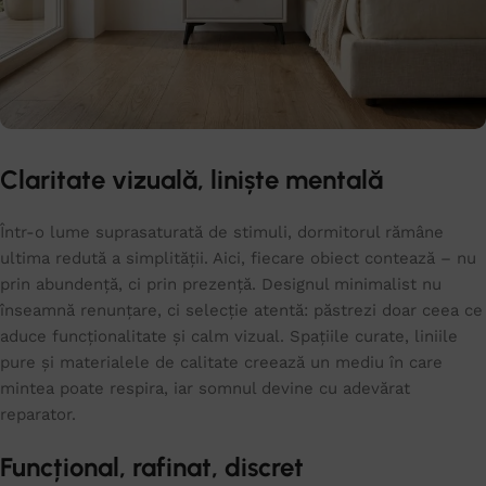
Claritate vizuală, liniște mentală
Într-o lume suprasaturată de stimuli, dormitorul rămâne
ultima redută a simplității. Aici, fiecare obiect contează – nu
prin abundență, ci prin prezență. Designul minimalist nu
înseamnă renunțare, ci selecție atentă: păstrezi doar ceea ce
aduce funcționalitate și calm vizual. Spațiile curate, liniile
pure și materialele de calitate creează un mediu în care
mintea poate respira, iar somnul devine cu adevărat
reparator.
Funcțional, rafinat, discret