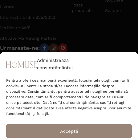
îmbătrânesc — frumos, nu obosit. Fiecare piesă trece printr-
Toate
Livrare
un filtru simplu înainte să ajungă în catalog: să fie frumoasă,
produsele
Scaune
bine făcută și să reziste în timp. Fără promisiuni goale —
Informatii Ordin 225/2023
doar obiecte pe care le-am alege și pentru casa noastră.
Verificare AWB
Affiliate Marketing Partner
Urmareste-ne:
Administrează
consimțământul
office@hom-use.com
Tel: +40 723 462 142
Pentru a oferi cea mai bună experiență, folosim tehnologii, cum ar fi
Strada Râtului nr. 6 Sat Jucu de Mijloc,
cookie-uri, pentru a stoca și/sau accesa informațiile despre
Comuna Jucu Cluj 407353, România
dispozitive. Consimțământul pentru aceste tehnologii ne permite să
procesăm date, cum ar fi comportamentul de navigare sau ID-uri
unice pe acest site. Dacă nu îți dai consimțământul sau îți retragi
Deco Corner S.R.L.
consimțământul dat poate avea afecte negative asupra unor anumite
CUI 52089400
funcționalități și funcții.
J2025048531004
Acceptă