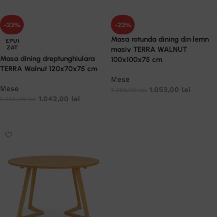
-23%
-23%
Masa rotunda dining din lemn
EPUI
ZAT
masiv TERRA WALNUT
Masa dining dreptunghiulara
100x100x75 cm
TERRA Walnut 120x70x75 cm
Mese
Mese
1.053,00
lei
1.368,00
lei
1.042,00
lei
1.355,00
lei
ADAUGĂ ÎN COȘ
CITEȘTE MAI MULT