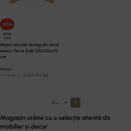
-23%
EPUI
ZAT
Masa rotunda dining din lemn
masiv Terra Oak 100x100x75
cm
Mese
1.053,00
lei
1.368,00
lei
CITEȘTE MAI MULT
←
1
2
Magazin online cu o selecție atentă de
mobilier și decor