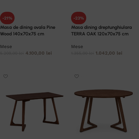
-21%
-23%
Masa de dining ovala Pine
Masa dining dreptunghiulara
Wood 140x70x75 cm
TERRA OAK 120x70x75 cm
Mese
Mese
4.100,00
lei
1.042,00
lei
5.209,00
lei
1.355,00
lei
ADAUGĂ ÎN COȘ
ADAUGĂ ÎN COȘ