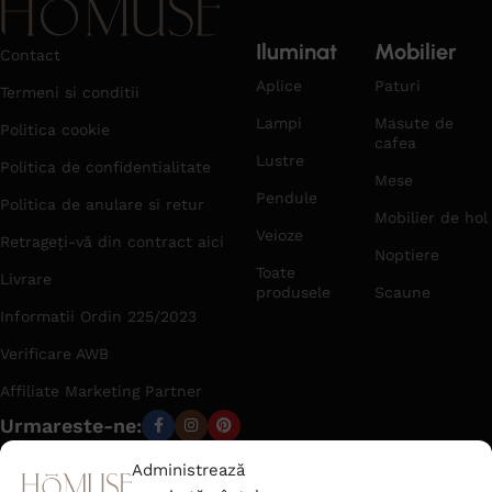
Iluminat
Mobilier
Contact
Aplice
Paturi
Termeni si conditii
Lampi
Masute de
Politica cookie
cafea
Lustre
Politica de confidentialitate
Mese
Pendule
Politica de anulare si retur
Mobilier de hol
Veioze
Retrageți-vă din contract aici
Noptiere
Toate
Livrare
produsele
Scaune
Informatii Ordin 225/2023
Verificare AWB
Affiliate Marketing Partner
Urmareste-ne:
Administrează