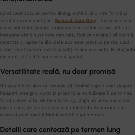
Când cauți scaune pentru dining, echilibrul dintre formă și
funcție devine esențial.
Scaunul Aura Grey
ilustrează exact
acest principiu: șezutul ergonomic cu spătar curbat și brațe
integrate oferă susținere naturală, fără ca designul să devină
ostentativ. Tapițeria din piele eco este practică pentru uzul
zilnic, iar structura metalică subțire aduce o notă de eleganță
discretă, fără să încarce vizual spațiul.
Versatilitate reală, nu doar promisă
Un scaun bine ales nu trebuie să rămână captiv unei singure
încăperi. Designul curat și proporțiile echilibrate îi permit să
funcționeze la fel de bine în living, lângă un birou sau chiar
într-un colț de lectură. Această mobilitate îți permite să
restructurezi spațiul fără investiții suplimentare.
Detalii care contează pe termen lung