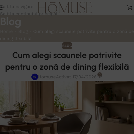
Salt la navigare
Salt la conținutul principal
Blog
Home
-
Blog
-
Cum alegi scaunele potrivite pentru o zonă de
dining flexibilă
BLOG
Cum alegi scaunele potrivite
pentru o zonă de dining flexibilă
0
Homuse
Activat 17/04/2026