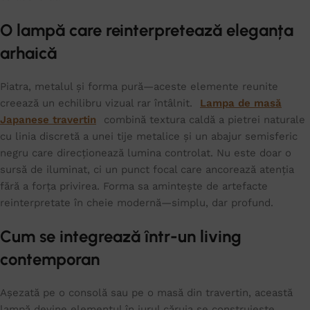
O lampă care reinterpretează eleganța
arhaică
Piatra, metalul și forma pură—aceste elemente reunite
creează un echilibru vizual rar întâlnit.
Lampa de masă
Japanese travertin
combină textura caldă a pietrei naturale
cu linia discretă a unei tije metalice și un abajur semisferic
negru care direcționează lumina controlat. Nu este doar o
sursă de iluminat, ci un punct focal care ancorează atenția
fără a forța privirea. Forma sa amintește de artefacte
reinterpretate în cheie modernă—simplu, dar profund.
Cum se integrează într-un living
contemporan
Așezată pe o consolă sau pe o masă din travertin, această
lampă devine elementul în jurul căruia se construiește