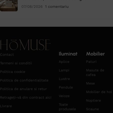
07/08/2026
1 comentariu
Iluminat
Mobilier
Contact
Aplice
Paturi
Termeni si conditii
Lampi
Masute de
Politica cookie
cafea
Lustre
Politica de confidentialitate
Mese
Pendule
Politica de anulare si retur
Mobilier de hol
Veioze
Retrageți-vă din contract aici
Noptiere
Toate
Livrare
produsele
Scaune