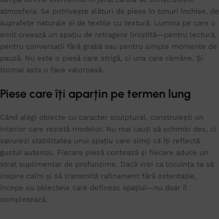
atmosfera. Se potrivește alături de piese în tonuri închise, de
suprafețe naturale și de textile cu textură. Lumina pe care o
emit creează un spațiu de retragere liniștită—pentru lectură,
pentru conversații fără grabă sau pentru simple momente de
pauză. Nu este o piesă care strigă, ci una care rămâne. Și
tocmai asta o face valoroasă.
Piese care îți aparțin pe termen lung
Când alegi obiecte cu caracter sculptural, construiești un
interior care rezistă modelor. Nu mai cauți să schimbi des, ci
savurezi stabilitatea unui spațiu care simți că îți reflectă
gustul autentic. Fiecare piesă contează și fiecare aduce un
strat suplimentar de profunzime. Dacă vrei ca locuința ta să
inspire calm și să transmită rafinament fără ostentație,
începe cu obiectele care definesc spațiul—nu doar îl
completează.