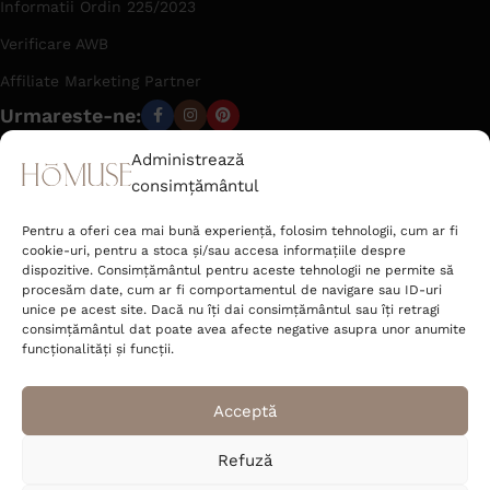
Informatii Ordin 225/2023
Verificare AWB
Affiliate Marketing Partner
Urmareste-ne:
Administrează
consimțământul
office@hom-use.com
Tel: +40 723 462 142
Pentru a oferi cea mai bună experiență, folosim tehnologii, cum ar fi
Strada Râtului nr. 6 Sat Jucu de Mijloc,
cookie-uri, pentru a stoca și/sau accesa informațiile despre
Comuna Jucu Cluj 407353, România
dispozitive. Consimțământul pentru aceste tehnologii ne permite să
procesăm date, cum ar fi comportamentul de navigare sau ID-uri
unice pe acest site. Dacă nu îți dai consimțământul sau îți retragi
Deco Corner S.R.L.
consimțământul dat poate avea afecte negative asupra unor anumite
CUI 52089400
funcționalități și funcții.
J2025048531004
Acceptă
Refuză
© 2026 homuse.ro