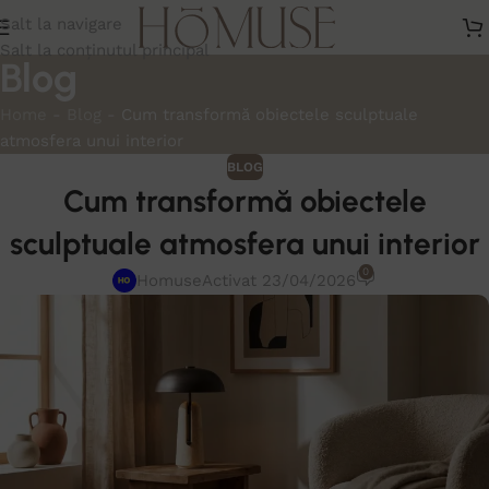
Salt la navigare
Salt la conținutul principal
Blog
Home
-
Blog
-
Cum transformă obiectele sculptuale
atmosfera unui interior
BLOG
Cum transformă obiectele
sculptuale atmosfera unui interior
0
Homuse
Activat 23/04/2026