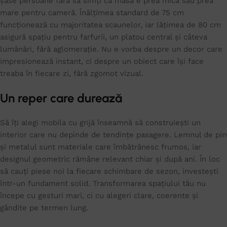
șase persoane fără să simți că masa e prea mică sau prea
mare pentru cameră. Înălțimea standard de 75 cm
funcționează cu majoritatea scaunelor, iar lățimea de 80 cm
asigură spațiu pentru farfurii, un platou central și câteva
lumânări, fără aglomerație. Nu e vorba despre un decor care
impresionează instant, ci despre un obiect care își face
treaba în fiecare zi, fără zgomot vizual.
Un reper care durează
Să îți alegi mobila cu grijă înseamnă să construiești un
interior care nu depinde de tendințe pasagere. Lemnul de pin
și metalul sunt materiale care îmbătrânesc frumos, iar
designul geometric rămâne relevant chiar și după ani. În loc
să cauți piese noi la fiecare schimbare de sezon, investești
într-un fundament solid. Transformarea spațiului tău nu
începe cu gesturi mari, ci cu alegeri clare, coerente și
gândite pe termen lung.