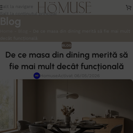
Salt la navigare
Salt la conținutul principal
Blog
Home
-
Blog
-
De ce masa din dining merită să fie mai mult
decât funcțională
BLOG
De ce masa din dining merită să
fie mai mult decât funcțională
Homuse
Activat 06/05/2026