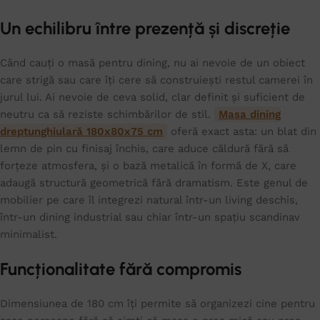
Un echilibru între prezență și discreție
Când cauți o masă pentru dining, nu ai nevoie de un obiect
care strigă sau care îți cere să construiești restul camerei în
jurul lui. Ai nevoie de ceva solid, clar definit și suficient de
neutru ca să reziste schimbărilor de stil.
Masa dining
dreptunghiulară 180x80x75 cm
oferă exact asta: un blat din
lemn de pin cu finisaj închis, care aduce căldură fără să
forțeze atmosfera, și o bază metalică în formă de X, care
adaugă structură geometrică fără dramatism. Este genul de
mobilier pe care îl integrezi natural într-un living deschis,
într-un dining industrial sau chiar într-un spațiu scandinav
minimalist.
Funcționalitate fără compromis
Dimensiunea de 180 cm îți permite să organizezi cine pentru