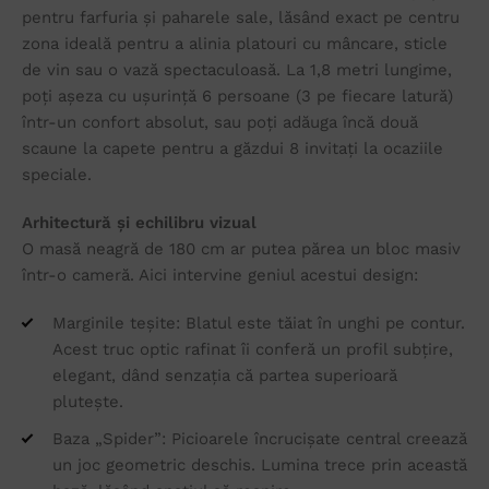
pentru farfuria și paharele sale, lăsând exact pe centru
zona ideală pentru a alinia platouri cu mâncare, sticle
de vin sau o vază spectaculoasă. La 1,8 metri lungime,
poți așeza cu ușurință 6 persoane (3 pe fiecare latură)
într-un confort absolut, sau poți adăuga încă două
scaune la capete pentru a găzdui 8 invitați la ocaziile
speciale.
Arhitectură și echilibru vizual
O masă neagră de 180 cm ar putea părea un bloc masiv
într-o cameră. Aici intervine geniul acestui design:
Marginile teșite: Blatul este tăiat în unghi pe contur.
Acest truc optic rafinat îi conferă un profil subțire,
elegant, dând senzația că partea superioară
plutește.
Baza „Spider”: Picioarele încrucișate central creează
un joc geometric deschis. Lumina trece prin această