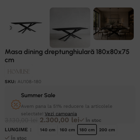
Masa dining dreptunghiulară 180x80x75
cm
SKU:
AU108-180
Summer Sale
Avem pana la 51% reducere la articolele
selectate!
Vezi campania
2.300,00
lei
3.130,00
lei
În stoc
LUNGIME
140 cm
160 cm
180 cm
200 cm
În stoc