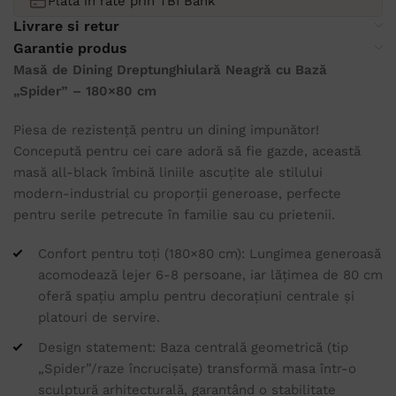
Plată în rate prin TBI Bank
Livrare si retur
Garantie produs
Masă de Dining Dreptunghiulară Neagră cu Bază
„Spider” – 180×80 cm
Piesa de rezistență pentru un dining impunător!
Concepută pentru cei care adoră să fie gazde, această
masă all-black îmbină liniile ascuțite ale stilului
modern-industrial cu proporții generoase, perfecte
pentru serile petrecute în familie sau cu prietenii.
Confort pentru toți (180×80 cm): Lungimea generoasă
acomodează lejer 6-8 persoane, iar lățimea de 80 cm
oferă spațiu amplu pentru decorațiuni centrale și
platouri de servire.
Design statement: Baza centrală geometrică (tip
„Spider”/raze încrucișate) transformă masa într-o
sculptură arhitecturală, garantând o stabilitate