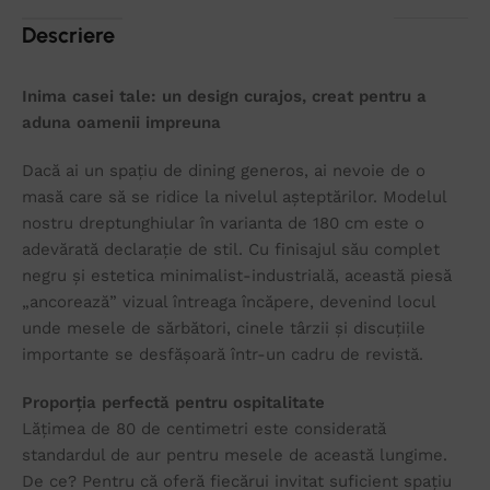
Descriere
Inima casei tale: un design curajos, creat pentru a
aduna oamenii impreuna
Dacă ai un spațiu de dining generos, ai nevoie de o
masă care să se ridice la nivelul așteptărilor. Modelul
nostru dreptunghiular în varianta de 180 cm este o
adevărată declarație de stil. Cu finisajul său complet
negru și estetica minimalist-industrială, această piesă
„ancorează” vizual întreaga încăpere, devenind locul
unde mesele de sărbători, cinele târzii și discuțiile
importante se desfășoară într-un cadru de revistă.
Proporția perfectă pentru ospitalitate
Lățimea de 80 de centimetri este considerată
standardul de aur pentru mesele de această lungime.
De ce? Pentru că oferă fiecărui invitat suficient spațiu