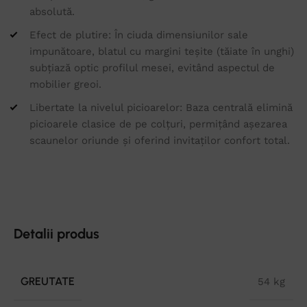
absolută.
Efect de plutire: În ciuda dimensiunilor sale
impunătoare, blatul cu margini teșite (tăiate în unghi)
subțiază optic profilul mesei, evitând aspectul de
mobilier greoi.
Libertate la nivelul picioarelor: Baza centrală elimină
picioarele clasice de pe colțuri, permițând așezarea
scaunelor oriunde și oferind invitaților confort total.
Detalii produs
GREUTATE
54 kg