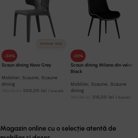
Summer Sale
-34%
-23%
Scaun dining Novo Grey
Scaun dining Milano din velur
Black
Mobilier
,
Scaune
,
Scaune
dining
Mobilier
,
Scaune
,
Scaune
500,00
lei
dining
753,00
lei
/ bucată
216,00
lei
280,99
lei
/ bucată
ADAUGĂ ÎN COȘ
ADAUGĂ ÎN COȘ
Magazin online cu o selecție atentă de
mobilier și decor