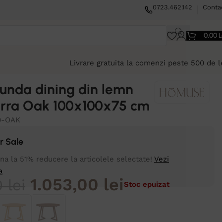
0723.462.142
Conta
0,00
L
Livrare gratuita la comenzi peste 500 de l
unda dining din lemn
erra Oak 100x100x75 cm
0-OAK
 Sale
a la 51% reducere la articolele selectate!
Vezi
a
1.053,00
lei
0
lei
Stoc epuizat