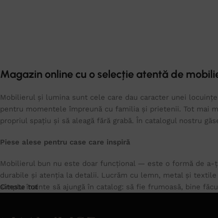
Magazin online cu o selecție atentă de mobilie
Mobilierul și lumina sunt cele care dau caracter unei locuințe.
pentru momentele împreună cu familia și prietenii. Tot mai mu
propriul spațiu și să aleagă fără grabă. În catalogul nostru gă
Piese alese pentru case care inspiră
Mobilierul bun nu este doar funcțional — este o formă de a-ți
durabile și atenția la detalii. Lucrăm cu lemn, metal și textil
simplu înainte să ajungă în catalog: să fie frumoasă, bine făc
Citeste tot