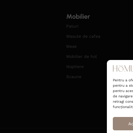
Mobilier
Paturi
Masute de cafea
Mese
Mobilier de hol
Noptiere
Scaune
Pentru a of
pentru a st
pentru aces
de navigare
retragi con
funcționalită
A