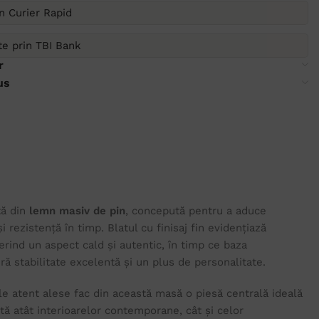
in Curier Rapid
ate prin TBI Bank
r
us
tă din
lemn masiv de pin
, concepută pentru a aduce
 rezistență în timp. Blatul cu finisaj fin evidențiază
erind un aspect cald și autentic, în timp ce baza
ră stabilitate excelentă și un plus de personalitate.
le atent alese fac din această masă o piesă centrală ideală
ită atât interioarelor contemporane, cât și celor