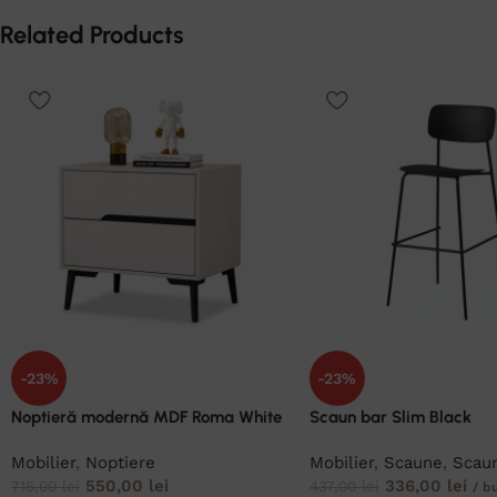
Related Products
-23%
-23%
Noptieră modernă MDF Roma White
Scaun bar Slim Black
Mobilier
,
Noptiere
Mobilier
,
Scaune
,
Scaun
550,00
lei
336,00
lei
715,00
lei
437,00
lei
/ b