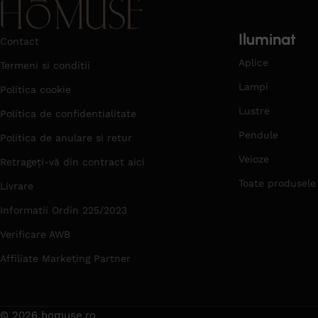
Iluminat
Contact
Aplice
Termeni si conditii
Lampi
Politica cookie
Lustre
Politica de confidentialitate
Pendule
Politica de anulare si retur
Veioze
Retrageți-vă din contract aici
Toate produsele
Livrare
Informatii Ordin 225/2023
Verificare AWB
Affiliate Marketing Partner
© 2026 homuse.ro