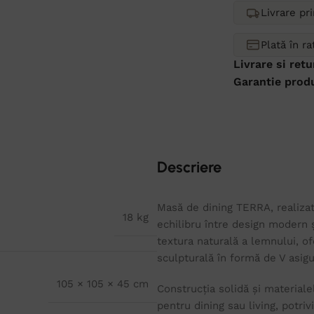
Livrare pr
Plată în r
Livrare si retu
Garantie prod
Descriere
Masă de dining TERRA, realiza
18 kg
echilibru între design modern și
textura naturală a lemnului, of
sculpturală în formă de V asigu
105 × 105 × 45 cm
Construcția solidă și materiale
pentru dining sau living, potriv