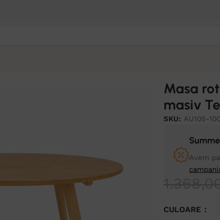
 Oak 100x100x75 cm
Masa rot
masiv T
SKU:
AU105-10
Summer
Avem pan
campani
1.368,0
CULOARE