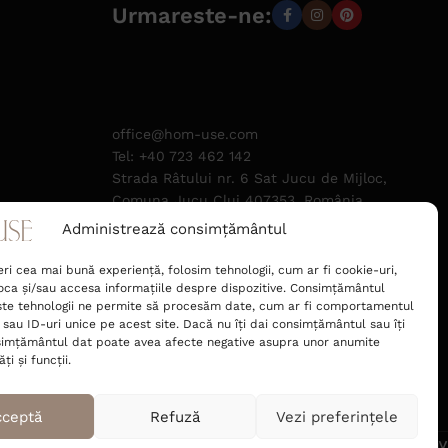
Urmareste-ne:
office@hom-use.com
Tel: +40 723 462 142
Strada Râtului nr. 6 Sat Jucu de Mijloc,
Comuna Jucu Cluj 407353, România
Administrează consimțământul
Deco Corner S.R.L.
CUI 52089400
eri cea mai bună experiență, folosim tehnologii, cum ar fi cookie-uri,
J2025048531004
oca și/sau accesa informațiile despre dispozitive. Consimțământul
te tehnologii ne permite să procesăm date, cum ar fi comportamentul
 sau ID-uri unice pe acest site. Dacă nu îți dai consimțământul sau îți
simțământul dat poate avea afecte negative asupra unor anumite
ți și funcții.
cceptă
Refuză
Vezi preferințele