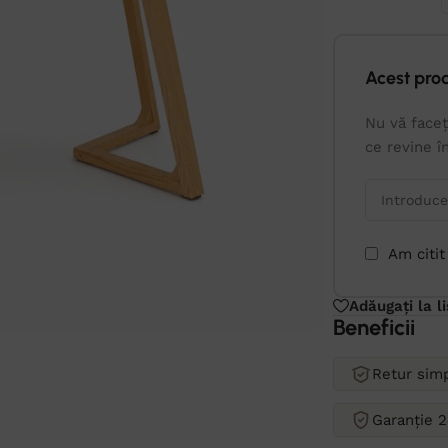
Acest pro
Nu vă faceț
ce revine î
Am citit
Adăugați la l
Beneficii
Retur simp
Garanție 2