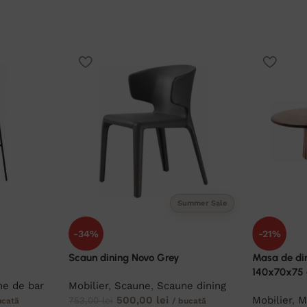
Summer Sale
-34%
-21%
Scaun dining Novo Grey
Masa de di
140x70x75
e de bar
Mobilier
,
Scaune
,
Scaune dining
500,00
lei
Mobilier
,
M
753,00
lei
ucată
/ bucată