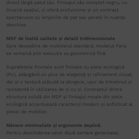
direct lângă patul tău. Finisajul său complet negru, nu
încarcă spațiul, ci oferă profunzime și un contrast
spectaculos cu lenjeriile de pat sau pereții în nuanțe
deschise.
MDF de înaltă calitate și detalii tridimensionale
Spre deosebire de mobilierul standard, modelul Paris
se remarcă prin execuția sa geometrică fină.
Suprafețele frontale sunt finisate cu piele ecologică
(PU), adăugând un plus de eleganță și rafinament vizual,
dar și o textură plăcută la atingere, ușor de întreținut și
rezistentă în utilizarea de zi cu zi. Contrastul dintre
structura solidă din MDF și finisajul moale din piele
ecologică accentuează caracterul modern și sofisticat al
piesei de mobilier.
Mânere minimaliste și ergonomie deplină
Pentru deschiderea celor două sertare generoase,