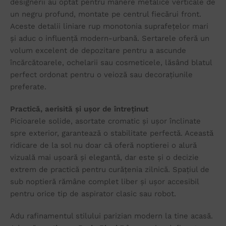
designerii au optat pentru mânere metalice verticale de
un negru profund, montate pe centrul fiecărui front.
Aceste detalii liniare rup monotonia suprafețelor mari
și aduc o influență modern-urbană. Sertarele oferă un
volum excelent de depozitare pentru a ascunde
încărcătoarele, ochelarii sau cosmeticele, lăsând blatul
perfect ordonat pentru o veioză sau decorațiunile
preferate.
Practică, aerisită și ușor de întreținut
Picioarele solide, asortate cromatic și ușor înclinate
spre exterior, garantează o stabilitate perfectă. Această
ridicare de la sol nu doar că oferă noptierei o alură
vizuală mai ușoară și elegantă, dar este și o decizie
extrem de practică pentru curățenia zilnică. Spațiul de
sub noptieră rămâne complet liber și ușor accesibil
pentru orice tip de aspirator clasic sau robot.
Adu rafinamentul stilului parizian modern la tine acasă.