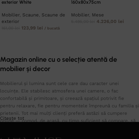
exterior White
160x80x75cm
Mobilier
,
Scaune
,
Scaune de
Mobilier
,
Mese
exterior
4.226,00
lei
5.495,00
lei
123,99
lei
161,00
lei
/ bucată
ADAUGĂ ÎN COȘ
ADAUGĂ ÎN COȘ
Magazin online cu o selecție atentă de
mobilier și decor
Mobilierul și lumina sunt cele care dau caracter unei
locuințe. Ele stabilesc atmosfera unei camere, o fac
confortabilă și primitoare, și creează spațiul potrivit fie
pentru relaxare, fie pentru momentele împreună cu familia și
prietenii. Tot mai mulți clienți preferă astăzi să cumpere
Citeste tot
online — comod, de acasă, cu timp suficient să compare, să
își imagineze piesele în propriul spațiu și să aleagă fără
grabă. În catalogul nostru găsești piese pentru living,