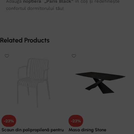
Adaugă
noptiera „Paris Black”
în coș și redefinește
confortul dormitorului tău!
Related Products
-23%
-23%
Scaun din polipropilenă pentru
Masa dining Stone