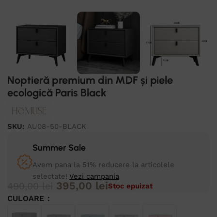
Noptieră premium din MDF și piele
ecologică Paris Black
SKU:
AU08-50-BLACK
Summer Sale
Avem pana la 51% reducere la articolele
selectate!
Vezi campania
395,00
lei
490,00
lei
Stoc epuizat
CULOARE