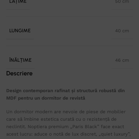
LĂȚIME
50 cm
LUNGIME
40 cm
ÎNĂLȚIME
46 cm
Descriere
Design contemporan rafinat și structură robustă din
MDF pentru un dormitor de revistă
Un dormitor modern are nevoie de piese de mobilier
care să îmbine estetica curată cu o rezistență de
neclintit. Noptiera premium „Paris Black” face exact
acest lucru: aduce o notă de lux discret, „quiet luxury”,