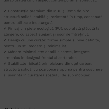
durabilitatea cu un aspect contemporan și sofisticat.
✔ Construcție premium din MDF și lemn de pin:
structură solidă, stabilă și rezistentă în timp, concepută
pentru utilizare îndelungată.
✔ Finisaj din piele ecologică (PU): suprafață plăcută la
atingere, cu aspect elegant și ușor de întreținut.
✔ Design cu linii curate: forme simple și bine definite,
pentru un stil modern și minimalist.
✔ Mânere minimaliste: detalii discrete, integrate
armonios în designul frontal al sertarelor.
✔ Stabilitate ridicată prin picioare din oțel carbon:
structură solidă, cu poziționare optimă pentru susținere
și ușurință în curățarea spațiului de sub mobilier.