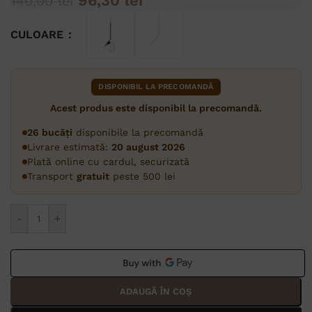
96,30
lei
140,00
lei
CULOARE
DISPONIBIL LA PRECOMANDĂ
Acest produs este disponibil la precomandă.
26 bucăți
disponibile la precomandă
Livrare estimată:
20 august 2026
Plată online cu cardul, securizată
Transport
gratuit
peste 500 lei
Alternative:
-
+
ADAUGĂ ÎN COȘ