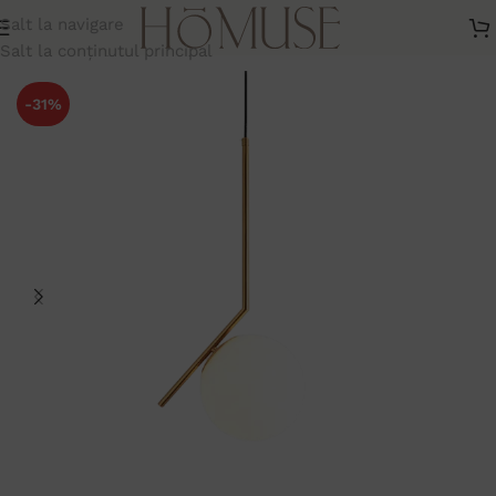
Salt la navigare
l modern cu glob opac și structură metalică aurie 50×15 cm
Salt la conținutul principal
-31%