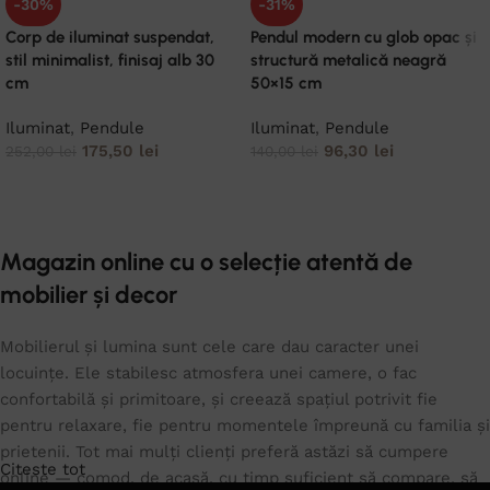
-30%
-31%
Corp de iluminat suspendat,
Pendul modern cu glob opac și
stil minimalist, finisaj alb 30
structură metalică neagră
cm
50×15 cm
Iluminat
,
Pendule
Iluminat
,
Pendule
175,50
lei
96,30
lei
252,00
lei
140,00
lei
ADAUGĂ ÎN COȘ
ADAUGĂ ÎN COȘ
Magazin online cu o selecție atentă de
mobilier și decor
Mobilierul și lumina sunt cele care dau caracter unei
locuințe. Ele stabilesc atmosfera unei camere, o fac
confortabilă și primitoare, și creează spațiul potrivit fie
pentru relaxare, fie pentru momentele împreună cu familia și
prietenii. Tot mai mulți clienți preferă astăzi să cumpere
Citeste tot
online — comod, de acasă, cu timp suficient să compare, să