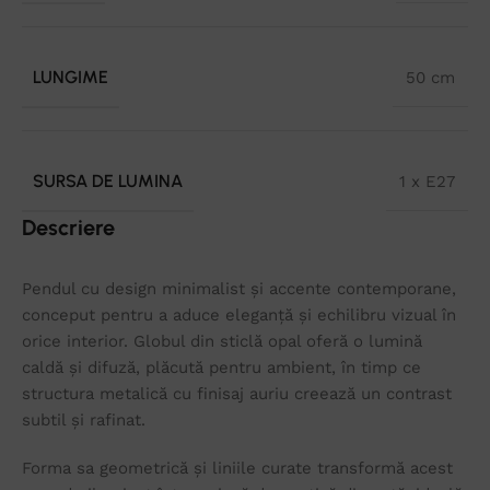
LUNGIME
50 cm
SURSA DE LUMINA
1 x E27
Descriere
Pendul cu design minimalist și accente contemporane,
conceput pentru a aduce eleganță și echilibru vizual în
orice interior. Globul din sticlă opal oferă o lumină
caldă și difuză, plăcută pentru ambient, în timp ce
structura metalică cu finisaj auriu creează un contrast
subtil și rafinat.
Forma sa geometrică și liniile curate transformă acest