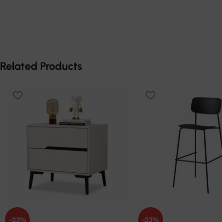
Related Products
-23%
-23%