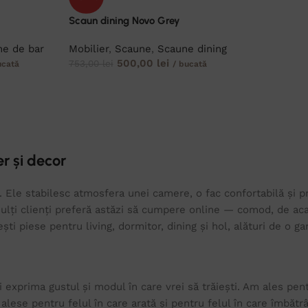
Scaun dining Novo Grey
e de bar
Mobilier
,
Scaune
,
Scaune dining
500,00
lei
753,00
lei
ucată
/ bucată
r și decor
 Ele stabilesc atmosfera unei camere, o fac confortabilă și prim
lți clienți preferă astăzi să cumpere online — comod, de acas
sești piese pentru living, dormitor, dining și hol, alături de o
 exprima gustul și modul în care vrei să trăiești. Am ales pen
e alese pentru felul în care arată și pentru felul în care îmbăt