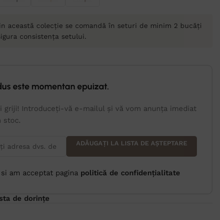
in această colecție se comandă în seturi de minim 2 bucăți
igura consistența setului.
dus este momentan epuizat.
i griji! Introduceți-vă e-mailul și vă vom anunța imediat
n stoc.
ADĂUGAȚI LA LISTA DE AȘTEPTARE
 si am acceptat pagina
politică de confidențialitate
ista de dorințe