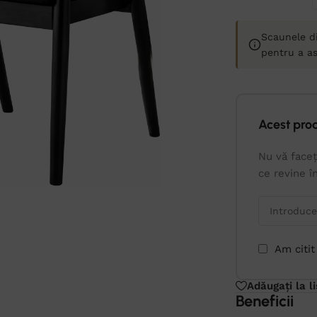
Scaunele d
pentru a as
Acest pro
Nu vă faceț
ce revine î
Am citit
Adăugați la l
Beneficii