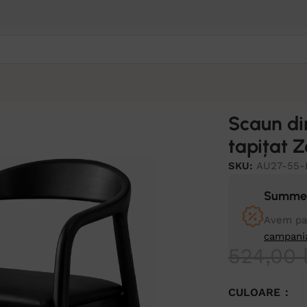
Zen Black
Scaun di
tapițat 
SKU:
AU27-55-
Summer
Avem pan
campani
524,00
CULOARE