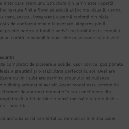
e interioare premium. Structura din lemn este vopsită
ând textura fină a fibrei să aducă adâncime vizuală. Pentru
rban, șezutul integrează o pernă tapițată din piele
olo de confortul moale la așezare, alegerea pielii
j practic pentru o familie activă: materialul este complet
și se curăță impecabil în doar câteva secunde cu o lavetă
clintit
este completat de picioarele solide, ușor conice, poziționate
eală a greutății și o stabilitate perfectă la sol. Deși are
eligent cu linii subțiate permite scaunului să culiseze
l din dining ordonat și aerisit. Acest model este extrem de
ca element de contrast dramatic în jurul unei mese din
ompletează la fel de bine o masă masivă din lemn închis
nt industrial.
uce armonia și rafinamentul contemporan în inima casei