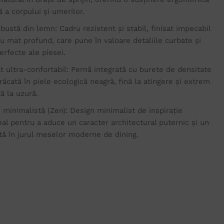
 a corpului și umerilor.
bustă din lemn: Cadru rezistent și stabil, finisat impecabil
u mat profund, care pune în valoare detaliile curbate și
erfecte ale piesei.
t ultra-confortabil: Pernă integrată cu burete de densitate
ăcată în piele ecologică neagră, fină la atingere și extrem
ă la uzură.
e minimalistă (Zen): Design minimalist de inspirație
eal pentru a aduce un caracter architectural puternic și un
stă în jurul meselor moderne de dining.