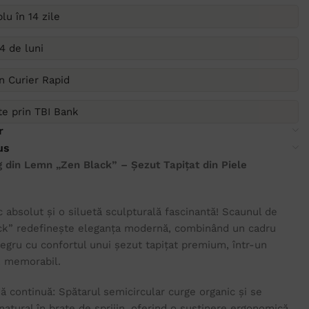
lu în 14 zile
4 de luni
in Curier Rapid
ate prin TBI Bank
r
us
 din Lemn „Zen Black” – Șezut Tapițat din Piele
c absolut și o siluetă sculpturală fascinantă! Scaunul de
ack” redefinește eleganța modernă, combinând un cadru
negru cu confortul unui șezut tapițat premium, într-un
k memorabil.
dă continuă: Spătarul semicircular curge organic și se
atural în brațe de sprijin, oferind o susținere ergonomică