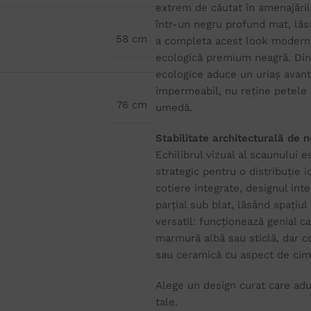
extrem de căutat în amenajăril
într-un negru profund mat, lăs
58 cm
a completa acest look modern-u
ecologică premium neagră. Dinc
ecologice aduce un uriaș avanta
impermeabil, nu reține petele 
76 cm
umedă.
Stabilitate architecturală de ne
Echilibrul vizual al scaunului 
strategic pentru o distribuție id
cotiere integrate, designul int
parțial sub blat, lăsând spațiu
versatil: funcționează genial 
marmură albă sau sticlă, dar c
sau ceramică cu aspect de cime
Alege un design curat care ad
tale.