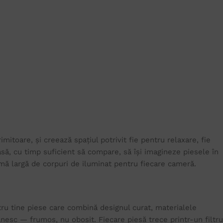
itoare, și creează spațiul potrivit fie pentru relaxare, fie
ă, cu timp suficient să compare, să își imagineze piesele în
 gamă largă de corpuri de iluminat pentru fiecare cameră.
tru tine piese care combină designul curat, materialele
rânesc — frumos, nu obosit. Fiecare piesă trece printr-un filtru