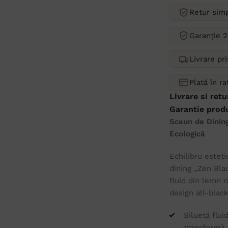
Retur simp
Garanție 2
Livrare pr
Plată în r
Livrare si retu
Garantie prod
Scaun de Dining
Ecologică
Echilibru esteti
dining „Zen Bl
fluid din lemn 
design all-blac
Siluetă flui
transformă n