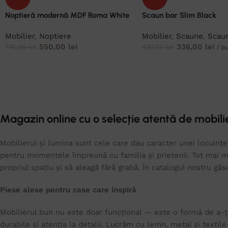
Noptieră modernă MDF Roma White
Scaun bar Slim Black
Mobilier
,
Noptiere
Mobilier
,
Scaune
,
Scaun
550,00
lei
336,00
lei
715,00
lei
437,00
lei
/ b
Magazin online cu o selecție atentă de mobilie
Mobilierul și lumina sunt cele care dau caracter unei locuințe.
pentru momentele împreună cu familia și prietenii. Tot mai mu
propriul spațiu și să aleagă fără grabă. În catalogul nostru gă
Piese alese pentru case care inspiră
Mobilierul bun nu este doar funcțional — este o formă de a-ți
durabile și atenția la detalii. Lucrăm cu lemn, metal și textil