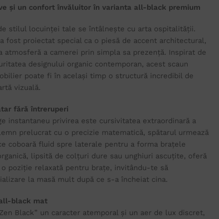
ive și un confort învăluitor în varianta all-black premium
 stilul locuinței tale se întâlnește cu arta ospitalității.
 fost proiectat special ca o piesă de accent architectural,
a atmosferă a camerei prin simpla sa prezență. Inspirat de
 puritatea designului organic contemporan, acest scaun
lier poate fi în același timp o structură incredibil de
artă vizuală.
tar fără întreruperi
e instantaneu privirea este cursivitatea extraordinară a
n lemn prelucrat cu o precizie matematică, spătarul urmează
ce coboară fluid spre laterale pentru a forma brațele
ganică, lipsită de colțuri dure sau unghiuri ascuțite, oferă
o poziție relaxată pentru brațe, invitându-te să
lizare la masă mult după ce s-a încheiat cina.
 all-black mat
en Black” un caracter atemporal și un aer de lux discret,