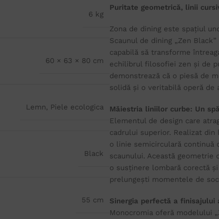
Puritate geometrică, linii curs
6 kg
Zona de dining este spațiul unde
Scaunul de dining „Zen Black” a
capabilă să transforme întreag
60 × 63 × 80 cm
echilibrul filosofiei zen și de
demonstrează că o piesă de mobi
solidă și o veritabilă operă de 
Lemn
,
Piele ecologica
Măiestria liniilor curbe: Un spă
Elementul de design care atrag
cadrului superior. Realizat di
o linie semicirculară continuă 
Black
scaunului. Această geometrie or
o susținere lombară corectă și 
prelungești momentele de socia
55 cm
Sinergia perfectă a finisajului
Monocromia oferă modelului „Z