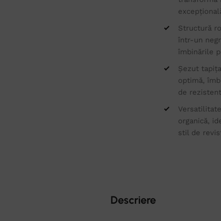
excepțională
Structură ro
într-un negr
îmbinările p
Șezut tapița
optimă, îmbr
de rezistent
Versatilitat
organică, id
stil de revi
Descriere