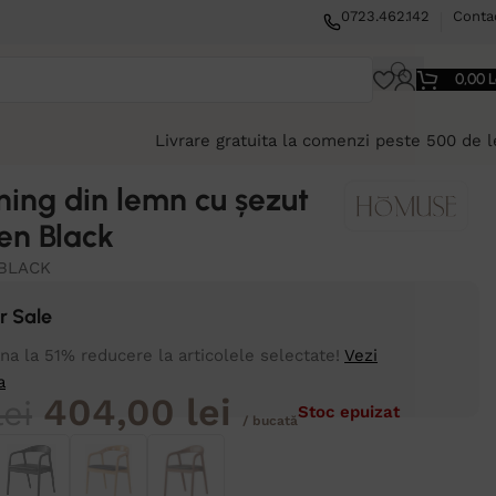
0723.462.142
Conta
0,00
L
Livrare gratuita la comenzi peste 500 de l
ning din lemn cu șezut
Zen Black
BLACK
 Sale
a la 51% reducere la articolele selectate!
Vezi
a
404,00
lei
lei
Stoc epuizat
/ bucată