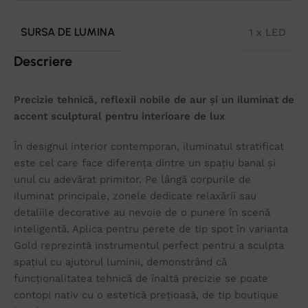
SURSA DE LUMINA
1 x LED
Descriere
Precizie tehnică, reflexii nobile de aur și un iluminat de
accent sculptural pentru interioare de lux
În designul interior contemporan, iluminatul stratificat
este cel care face diferența dintre un spațiu banal și
unul cu adevărat primitor. Pe lângă corpurile de
iluminat principale, zonele dedicate relaxării sau
detaliile decorative au nevoie de o punere în scenă
inteligentă. Aplica pentru perete de tip spot în varianta
Gold reprezintă instrumentul perfect pentru a sculpta
spațiul cu ajutorul luminii, demonstrând că
funcționalitatea tehnică de înaltă precizie se poate
contopi nativ cu o estetică prețioasă, de tip boutique