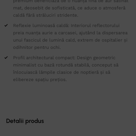
premium beneficiază de o nuanță fină de aur satinat
mat, deosebit de sofisticată, ce aduce o atmosferă
caldă fără străluciri stridente.
Reflexie luminoasă caldă: Interiorul reflectorului
preia nuanța aurie a carcasei, ajutând la dispersarea
unui fascicul de lumină cald, extrem de ospitalier și
odihnitor pentru ochi.
Profil architectural compact: Design geometric
minimalist cu bază rotundă stabilă, conceput să
înlocuiască lămpile clasice de noptieră și să
elibereze spațiu prețios.
Detalii produs