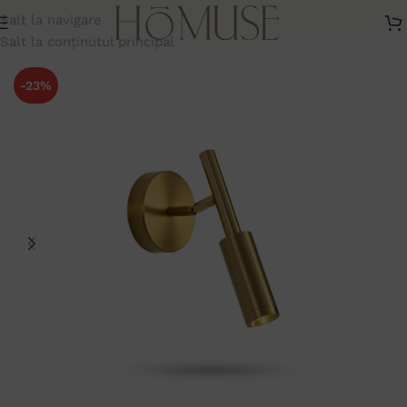
Salt la navigare
Home
-
Aplice
-
Aplica pentru perete tip spot Gold
Salt la conținutul principal
-23%