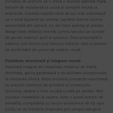
minuțios de șlefuire ce îi oferă o textură satinată mată,
extrem de rezistentă la uzură și complet imună la
amprente. Această nuanță caldă de aur mat acționează
ca o mică bijuterie pe perete, captând discret lumina
ambientală din cameră. Un alt mare avantaj al acestui
design este reflexia internă: lumina becului se lovește
de pereții interiori aurii ai spotului, fiind proiectată în
exterior sub forma unui fascicul îndulcit, cald și extrem
de confortabil din punct de vedere vizual.
Fiabilitate structurală și integrare curată
Realizată integral din materiale metalice de înaltă
densitate, aplica garantează o durabilitate excepțională
la utilizarea zilnică. Baza circulară compactă maschează
cu precizie sistemul de prindere și conexiunile
electrice, lăsând o linie vizuală curată pe perete, fără
șuruburi inestetice la vedere. Este o piesă extrem de
versatilă, compatibilă cu becuri economice de tip spot
(LED), ce se întreține impecabil prin simpla ștergere