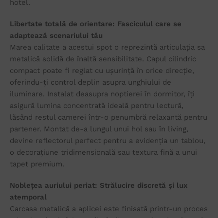
hotel.
Libertate totală de orientare: Fasciculul care se
adaptează scenariului tău
Marea calitate a acestui spot o reprezintă articulația sa
metalică solidă de înaltă sensibilitate. Capul cilindric
compact poate fi reglat cu ușurință în orice direcție,
oferindu-ți control deplin asupra unghiului de
iluminare. Instalat deasupra noptierei în dormitor, îți
asigură lumina concentrată ideală pentru lectură,
lăsând restul camerei într-o penumbră relaxantă pentru
partener. Montat de-a lungul unui hol sau în living,
devine reflectorul perfect pentru a evidenția un tablou,
o decorațiune tridimensională sau textura fină a unui
tapet premium.
Noblețea auriului periat: Strălucire discretă și lux
atemporal
Carcasa metalică a aplicei este finisată printr-un proces