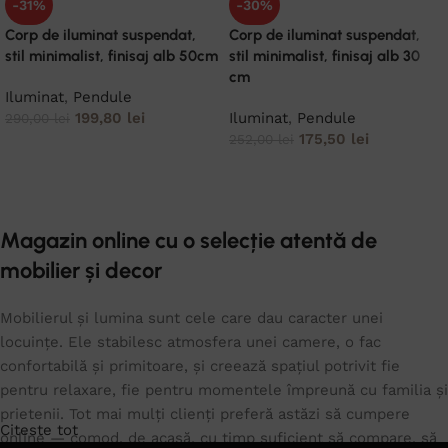
-31%
-30%
Corp de iluminat suspendat,
Corp de iluminat suspendat,
stil minimalist, finisaj alb 50cm
stil minimalist, finisaj alb 30
cm
Iluminat
,
Pendule
199,80
lei
Iluminat
,
Pendule
290,00
lei
175,50
lei
252,00
lei
ADAUGĂ ÎN COȘ
ADAUGĂ ÎN COȘ
Magazin online cu o selecție atentă de
mobilier și decor
Mobilierul și lumina sunt cele care dau caracter unei
locuințe. Ele stabilesc atmosfera unei camere, o fac
confortabilă și primitoare, și creează spațiul potrivit fie
pentru relaxare, fie pentru momentele împreună cu familia și
prietenii. Tot mai mulți clienți preferă astăzi să cumpere
Citeste tot
online — comod, de acasă, cu timp suficient să compare, să