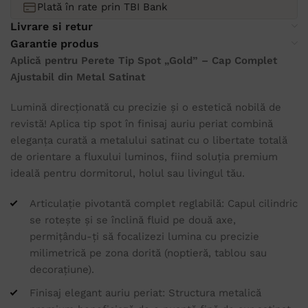
Plată în rate prin TBI Bank
Livrare si retur
Garantie produs
Aplică pentru Perete Tip Spot „Gold” – Cap Complet
Ajustabil din Metal Satinat
Lumină direcționată cu precizie și o estetică nobilă de
revistă! Aplica tip spot în finisaj auriu periat combină
eleganța curată a metalului satinat cu o libertate totală
de orientare a fluxului luminos, fiind soluția premium
ideală pentru dormitorul, holul sau livingul tău.
Articulație pivotantă complet reglabilă: Capul cilindric
se rotește și se înclină fluid pe două axe,
permițându-ți să focalizezi lumina cu precizie
milimetrică pe zona dorită (noptieră, tablou sau
decorațiune).
Finisaj elegant auriu periat: Structura metalică