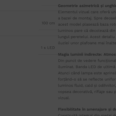
Geometrie asimetrică și unghiu
Elementul vizual care oferă uni
a bazei de montaj. Spre deosebi
100 cm
acest model plasează baza rotun
luminos pare că decolează din a
lungul peretelui. Acest detaliu 
iluziei unor plafoane mai înalt
1 x LED
Magia luminii indirecte: Atmosf
Din punct de vedere funcțional,
iluminat. Banda LED de ultimă 
Atunci când lampa este aprinsă
forțând-o să se reflecte unifo
luminos fluid, cald și odihnitor
vopsea decorativă, riflaje sau
vizual.
Flexibilitate în amenajare și 
Construită integral din metal d