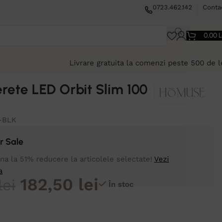
0723.462.142
Conta
0,00
L
Livrare gratuita la comenzi peste 500 de l
erete LED Orbit Slim 100
-BLK
 Sale
a la 51% reducere la articolele selectate!
Vezi
a
182,50
lei
lei
În stoc