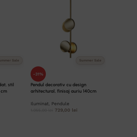
ummer Sale
Summer Sale
-31%
t, stil
Pendul decorativ cu design
0 cm
arhitectural, finisaj auriu 140cm
Iluminat
,
Pendule
729,00
lei
1.055,00
lei