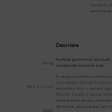
montarea pe 
perfectă pe
Descriere
Puritate geometrică absolută, i
0,6 kg
transformă lumina în artă
În designul interior contempora
sunt simple obiecte funcțional
105 × 5 × 5 cm
atmosfera dintr-o cameră. Apli
filozofii. Creată în spiritul mi
elimină orice detaliu redundan
de la sine, aducând acel aer ex
Black