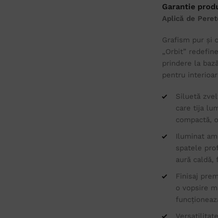
Garantie prod
Aplică de Peret
Grafism pur și 
„Orbit” redefin
prindere la bază
pentru interioa
Siluetă zvel
care tija lu
compactă, o
Iluminat am
spatele prof
aură caldă, 
Finisaj pre
o vopsire m
funcționează
Versatilitat