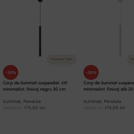
Summer Sale
S
-30%
-30%
Corp de iluminat suspendat, stil
Corp de iluminat suspenda
minimalist, finisaj negru 30 cm
minimalist, finisaj alb 3
Iluminat
,
Pendule
Iluminat
,
Pendule
175,50
lei
175,50
lei
252,00
lei
252,00
lei