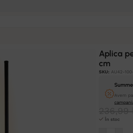
Aplica p
cm
SKU:
AU42-100
Summer
Avem pan
campani
236,99
În stoc
Alternative: