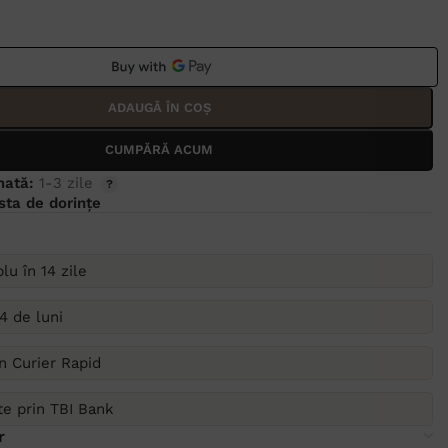
ADAUGĂ ÎN COȘ
CUMPĂRĂ ACUM
mată:
1-3 zile
ista de dorințe
lu în 14 zile
4 de luni
in Curier Rapid
ate prin TBI Bank
r