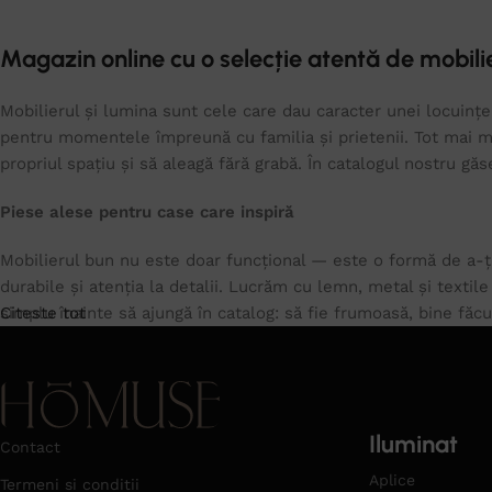
Magazin online cu o selecție atentă de mobilie
Mobilierul și lumina sunt cele care dau caracter unei locuințe.
pentru momentele împreună cu familia și prietenii. Tot mai mu
propriul spațiu și să aleagă fără grabă. În catalogul nostru gă
Piese alese pentru case care inspiră
Mobilierul bun nu este doar funcțional — este o formă de a-ți
durabile și atenția la detalii. Lucrăm cu lemn, metal și textil
simplu înainte să ajungă în catalog: să fie frumoasă, bine făc
Citeste tot
Iluminat
Contact
Aplice
Termeni si conditii