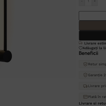
-
+
Livrare esti
Adăugați la l
Beneficii
Retur simp
Garanție 2
Livrare pr
Plată în r
Livrare si retu