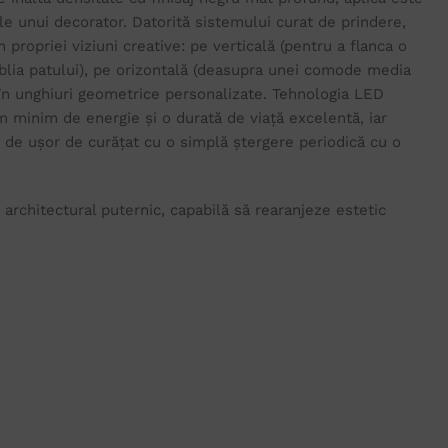
e unui decorator. Datorită sistemului curat de prindere,
propriei viziuni creative: pe verticală (pentru a flanca o
ăblia patului), pe orizontală (deasupra unei comode media
 în unghiuri geometrice personalizate. Tehnologia LED
 minim de energie și o durată de viață excelentă, iar
m de ușor de curățat cu o simplă ștergere periodică cu o
architectural puternic, capabilă să rearanjeze estetic