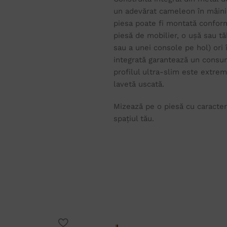
un adevărat cameleon în mâinil
piesa poate fi montată conform 
piesă de mobilier, o ușă sau t
sau a unei console pe hol) ori
integrată garantează un consum
profilul ultra-slim este extre
lavetă uscată.
Mizează pe o piesă cu caracter 
spațiul tău.