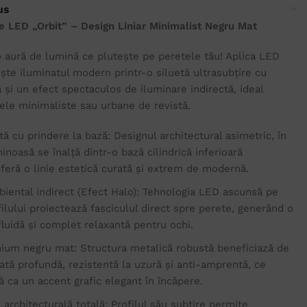
us
e LED „Orbit” – Design Liniar Minimalist Negru Mat
o aură de lumină ce plutește pe peretele tău! Aplica LED
ește iluminatul modern printr-o siluetă ultrasubțire cu
 și un efect spectaculos de iluminare indirectă, ideal
rele minimaliste sau urbane de revistă.
tă cu prindere la bază: Designul architectural asimetric, în
minoasă se înalță dintr-o bază cilindrică inferioară
feră o linie estetică curată și extrem de modernă.
biental indirect (Efect Halo): Tehnologia LED ascunsă pe
ilului proiectează fasciculul direct spre perete, generând o
fluidă și complet relaxantă pentru ochi.
mium negru mat: Structura metalică robustă beneficiază de
ată profundă, rezistentă la uzură și anti-amprentă, ce
 ca un accent grafic elegant în încăpere.
e architecturală totală: Profilul său subțire permite