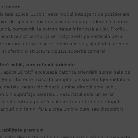
ri curate
citate aplicei „Orbit” este modul inteligent de poziționare
re de aplicele liniare clasice care au prinderea în centru,
dă, compactă, la extremitatea inferioară a tijei. Profilul
cest punct central și se înalță zvelt pe verticală de-a
structural atrage discret privirea în sus, ajutând la crearea
e și oferind o structură vizuală superbă camerei.
eră caldă, zero reflexii stridente
 aplica „Orbit” excelează datorită orientării sursei sale de
generație este mascată complet pe spatele tijei metalice.
, metalul negru blochează lumina directă spre ochi,
rm din suprafața peretelui. Rezultatul este un ecran
, ideal pentru a pune în valoare texturile fine de tapet,
 panouri din lemn, fără a crea umbre dure sau disconfort
durabilitate premium
e înaltă densitate cu finisaj negru mat profund, aplica este