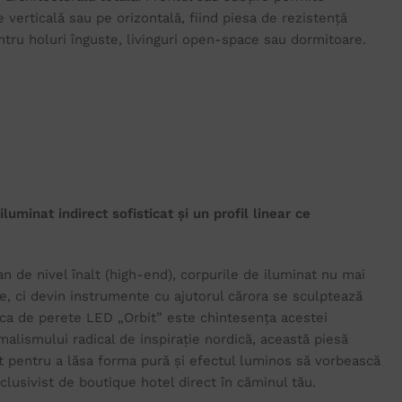
verticală sau pe orizontală, fiind piesa de rezistență
ntru holuri înguste, livinguri open-space sau dormitoare.
luminat indirect sofisticat și un profil linear ce
n de nivel înalt (high-end), corpurile de iluminat nu mai
e, ci devin instrumente cu ajutorul cărora se sculptează
ca de perete LED „Orbit” este chintesența acestei
nimalismului radical de inspirație nordică, această piesă
t pentru a lăsa forma pură și efectul luminos să vorbească
clusivist de boutique hotel direct în căminul tău.