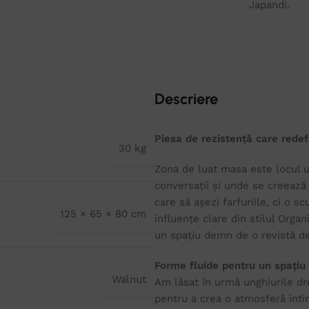
Japandi.
Descriere
Piesa de rezistență care redef
30 kg
Zona de luat masa este locul 
conversații și unde se creează
care să așezi farfuriile, ci o s
125 × 65 × 80 cm
influențe clare din stilul Orga
un spațiu demn de o revistă de
Forme fluide pentru un spațiu
Walnut
Am lăsat în urmă unghiurile dre
pentru a crea o atmosferă intim