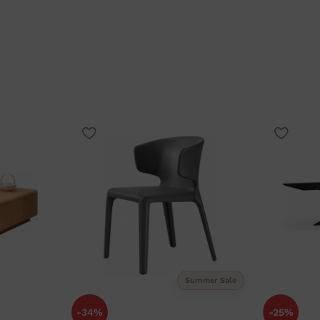
Summer Sale
-34%
-25%