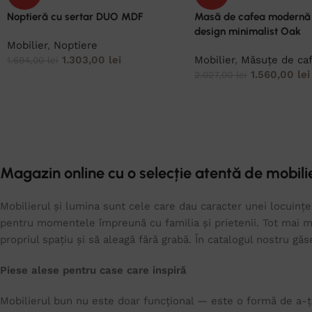
Noptieră cu sertar DUO MDF
Masă de cafea modernă
design minimalist Oak
Mobilier
,
Noptiere
1.303,00
lei
Mobilier
,
Măsuțe de ca
1.694,00
lei
1.560,00
lei
2.027,00
lei
Magazin online cu o selecție atentă de mobilie
Mobilierul și lumina sunt cele care dau caracter unei locuințe.
pentru momentele împreună cu familia și prietenii. Tot mai mu
propriul spațiu și să aleagă fără grabă. În catalogul nostru gă
Piese alese pentru case care inspiră
Mobilierul bun nu este doar funcțional — este o formă de a-ți