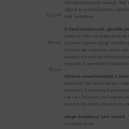
să interacționeze natural. Mai 
sigură și practică pentru familii
120 cm
mai restrânse.
O bază sculpturală, gândită pe
Ceea ce face ca masa Aura să f
60 cm
picioare masive atrag imediat p
Dincolo de impactul vizual spe
practic: elimină problema picio
mișcare și permițând scaunelor
75 cm
Căldura inconfundabilă a lemn
Realizată din lemn de pin, masa
premium îi subliniază granulați
Fie că o înconjori cu scaune mi
scaune din ratan, masa Aura va 
Alege mobilierul care inspiră.
T
cu masa Aura!