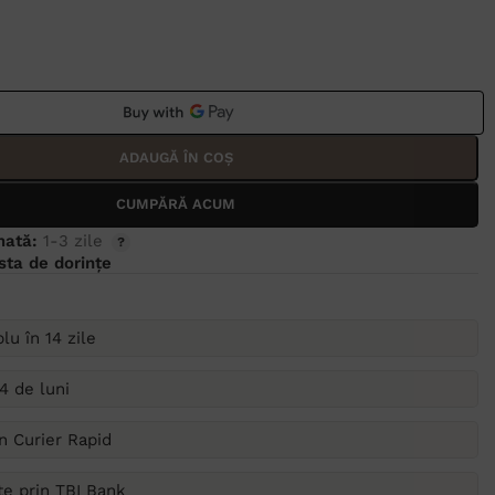
ADAUGĂ ÎN COȘ
CUMPĂRĂ ACUM
mată:
1-3 zile
ista de dorințe
lu în 14 zile
4 de luni
in Curier Rapid
ate prin TBI Bank