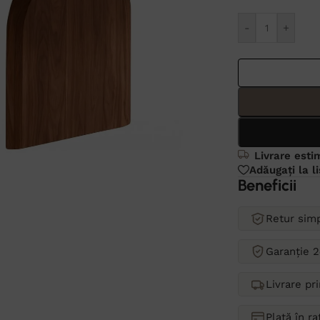
Alternative:
-
+
Livrare esti
Adăugați la l
Beneficii
Retur simp
Garanție 2
Livrare pr
Plată în r