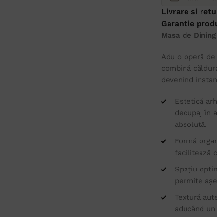
Livrare si retu
Garantie prod
Masa de Dining
Adu o operă de 
combină căldura
devenind instant
Estetică ar
decupaj în 
absolută.
Formă organi
facilitează 
Spațiu optim
permite așez
Textură aute
aducând un 