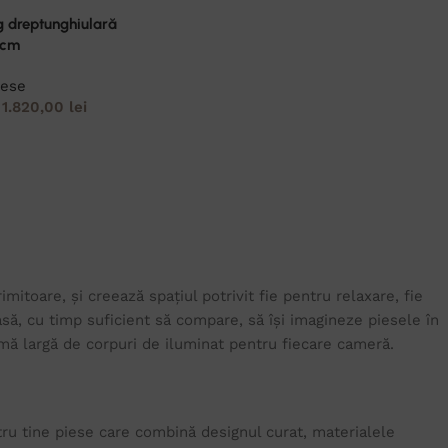
g dreptunghiulară
 cm
ese
1.820,00
lei
itoare, și creează spațiul potrivit fie pentru relaxare, fie
ă, cu timp suficient să compare, să își imagineze piesele în
 gamă largă de corpuri de iluminat pentru fiecare cameră.
tru tine piese care combină designul curat, materialele