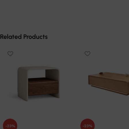
Related Products
-23%
-23%