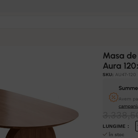
60x75 cm
Masa de 
Aura 12
SKU:
AU47-120
Summer
Avem pan
campani
3.338,
LUNGIME
În stoc