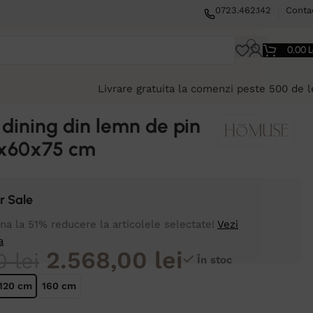
0723.462.142
Conta
0,00
L
Livrare gratuita la comenzi peste 500 de l
dining din lemn de pin
0x60x75 cm
 Sale
a la 51% reducere la articolele selectate!
Vezi
a
2.568,00
lei
50
lei
În stoc
120 cm
160 cm