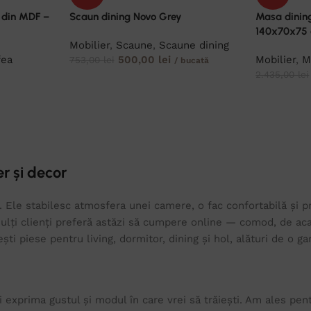
 din MDF –
Scaun dining Novo Grey
Masa dinin
140x70x75
Mobilier
,
Scaune
,
Scaune dining
fea
500,00
lei
Mobilier
,
M
753,00
lei
/ bucată
2.435,00
lei
r și decor
 Ele stabilesc atmosfera unei camere, o fac confortabilă și prim
lți clienți preferă astăzi să cumpere online — comod, de acas
sești piese pentru living, dormitor, dining și hol, alături de o
 exprima gustul și modul în care vrei să trăiești. Am ales pen