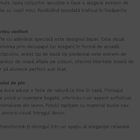
mult, lipsa colțurilor ascuțite o face o alegere extrem de
le cu copii mici, fluidizând totodată traficul în încăperile
ntru confort
ie cu adevărat specială este designul bazei. Cele două
rivirea prin decupajul lor elegant în formă de arcadă.
ctaculos, acest tip de bază tip piedestal este extrem de
arelor de masă aflate pe colțuri, oferind libertate totală de
 să alunece perfect sub blat.
ului de pin
 Aura aduce o felie de natură la tine în casă. Finisajul
a unică și nuanțele bogate, oferindu-i un aspect sofisticat.
nimaliste din lemn, fotolii tapițate cu material bucle sau
ancora vizual întregul decor.
ransformă-ți diningul într-un spațiu al eleganței relaxate