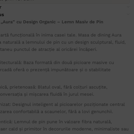
r
us
 „Aura” cu Design Organic – Lemn Masiv de Pin
artă funcțională în inima casei tale. Masa de dining Aura
 naturală a lemnului de pin cu un design sculptural, fluid,
aneu punctul de atracție al oricărei încăperi.
hitecturală: Baza formată din două picioare masive cu
arcadă oferă o prezență impunătoare și o stabilitate
că, prietenoasă: Blatul oval, fără colțuri ascuțite,
conversația și mișcarea fluidă în jurul mesei.
izat: Designul inteligent al picioarelor poziționate central
area confortabilă a scaunelor, fără a lovi genunchii.
ntică: Lemnul de pin pune în valoare fibra naturală,
aer cald și primitor în decorurile moderne, minimaliste sau