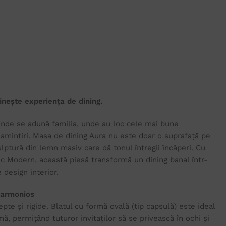
inește experiența de dining.
unde se adună familia, unde au loc cele mai bune
 amintiri. Masa de dining Aura nu este doar o suprafață pe
culptură din lemn masiv care dă tonul întregii încăperi. Cu
nic Modern, această piesă transformă un dining banal într-
 design interior.
 armonios
pte și rigide. Blatul cu formă ovală (tip capsulă) este ideal
ă, permițând tuturor invitaților să se privească în ochi și