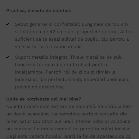
Practică, dincolo de estetică
Șezut generos și confortabil: Lungimea de 150 cm
și înălțimea de 42 cm sunt proporțiile optime. Ai loc
suficient să te așezi alături de copilul tău pentru a
vă încălța, fără a vă incomoda.
Suport metalic integrat: Tivele metalice de sub
banchetă formează un raft robust pentru
încălțăminte. Pantofii tăi de zi cu zi rămân la
îndemână, dar perfect aliniați, eliberând podeaua și
prevenind dezordinea.
Unde se potrivește cel mai bine?
Nuanța Cream este extrem de versatilă. Va străluci într-
un decor scandinav, va completa perfect texturile din
lemn natur sau ratan ale unui interior boho și va aduce
un contrast fin într-o cameră cu pereți în culori închise.
Deși este vedeta holului, arată la fel de spectaculos ca