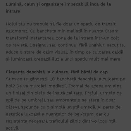
Lumină, calm și organizare impecabilă încă de la
intrare
Holul tău nu trebuie să fie doar un spațiu de tranzit
aglomerat. Cu bancheta minimalistă în nuanța Cream,
transformi instantaneu zona de la intrare într-un colț
de revistă. Designul său continuu, fără unghiuri ascuțite,
aduce o stare de calm vizual, în timp ce culoarea caldă
și luminoasă creează iluzia unui spațiu mult mai mare.
Eleganța deschisă la culoare, fără bătăi de cap
Știm ce te gândești: „O banchetă deschisă la culoare pe
hol? Se va murdări imediat!”. Tocmai de aceea am ales
un finisaj din piele de înaltă calitate. Praful, urmele de
apă de pe umbrelă sau amprentele se șterg în doar
câteva secunde cu o simplă lavetă umedă. Ai parte de
estetica luxoasă a nuanțelor de bej/crem, dar cu
rezistența necesară traficului zilnic dintr-o locuință
activă.