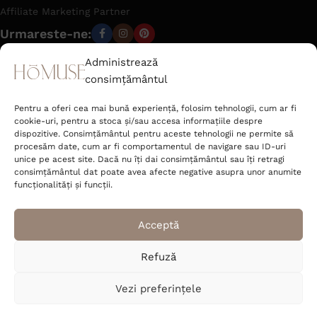
Affiliate Marketing Partner
Urmareste-ne:
Administrează
consimțământul
office@hom-use.com
Tel: +40 723 462 142
Pentru a oferi cea mai bună experiență, folosim tehnologii, cum ar fi
Strada Râtului nr. 6 Sat Jucu de Mijloc,
cookie-uri, pentru a stoca și/sau accesa informațiile despre
Comuna Jucu Cluj 407353, România
dispozitive. Consimțământul pentru aceste tehnologii ne permite să
procesăm date, cum ar fi comportamentul de navigare sau ID-uri
unice pe acest site. Dacă nu îți dai consimțământul sau îți retragi
Deco Corner S.R.L.
consimțământul dat poate avea afecte negative asupra unor anumite
CUI 52089400
funcționalități și funcții.
J2025048531004
Acceptă
Refuză
© 2026 homuse.ro
Vezi preferințele