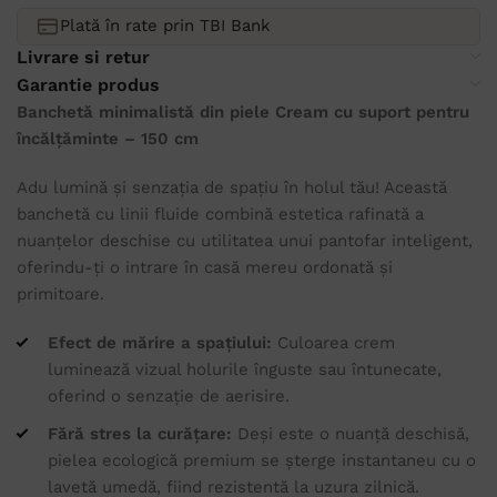
Plată în rate prin TBI Bank
Livrare si retur
Garantie produs
Banchetă minimalistă din piele Cream cu suport pentru
încălțăminte – 150 cm
Adu lumină și senzația de spațiu în holul tău! Această
banchetă cu linii fluide combină estetica rafinată a
nuanțelor deschise cu utilitatea unui pantofar inteligent,
oferindu-ți o intrare în casă mereu ordonată și
primitoare.
Efect de mărire a spațiului:
Culoarea crem
luminează vizual holurile înguste sau întunecate,
oferind o senzație de aerisire.
Fără stres la curățare:
Deși este o nuanță deschisă,
pielea ecologică premium se șterge instantaneu cu o
lavetă umedă, fiind rezistentă la uzura zilnică.