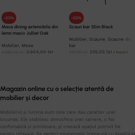
-23%
-23%
Masa dining extensibila din
Scaun bar Slim Black
lemn masiv Julliet Oak
Mobilier
,
Scaune
,
Scaune de
Mobilier
,
Mese
bar
3.604,00
lei
336,00
lei
4.685,50
lei
437,00
lei
/ bucată
ADAUGĂ ÎN COȘ
ADAUGĂ ÎN COȘ
Magazin online cu o selecție atentă de
mobilier și decor
Mobilierul și lumina sunt cele care dau caracter unei
locuințe. Ele stabilesc atmosfera unei camere, o fac
confortabilă și primitoare, și creează spațiul potrivit fie
pentru relaxare, fie pentru momentele împreună cu familia și