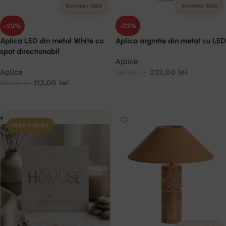
Summer Sale
Summer Sale
-23%
-23%
Aplica LED din metal White cu
Aplica argintie din metal cu LED
spot directionabil
Aplice
Aplice
222,00
lei
287,00
lei
113,00
lei
146,00
lei
ADAUGĂ ÎN COȘ
ADAUGĂ ÎN COȘ
IDEE CADOU