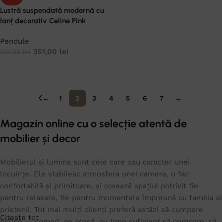
Lustră suspendată modernă cu
lanț decorativ Celine Pink
Pendule
351,00
lei
510,00
lei
ADAUGĂ ÎN COȘ
←
1
2
3
4
5
6
7
→
Magazin online cu o selecție atentă de
mobilier și decor
Mobilierul și lumina sunt cele care dau caracter unei
locuințe. Ele stabilesc atmosfera unei camere, o fac
confortabilă și primitoare, și creează spațiul potrivit fie
pentru relaxare, fie pentru momentele împreună cu familia și
prietenii. Tot mai mulți clienți preferă astăzi să cumpere
Citeste tot
online — comod, de acasă, cu timp suficient să compare, să