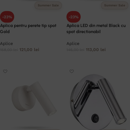
Summer Sale
Summer Sale
-23%
-23%
Aplica pentru perete tip spot
Aplica LED din metal Black cu
Gold
spot directionabil
Aplice
Aplice
121,00
lei
113,00
lei
158,00
lei
146,00
lei
ADAUGĂ ÎN COȘ
ADAUGĂ ÎN COȘ