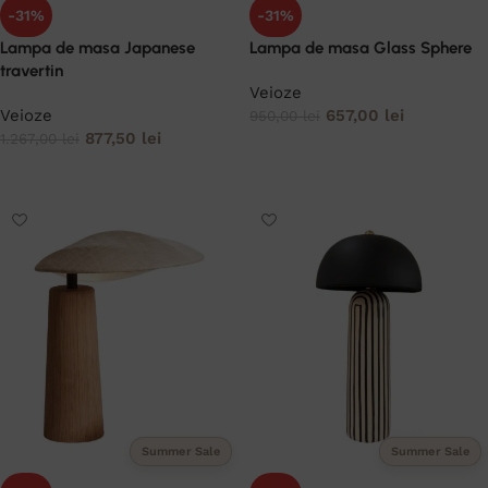
-31%
-31%
Lampa de masa Japanese
Lampa de masa Glass Sphere
travertin
Veioze
Veioze
657,00
lei
950,00
lei
877,50
lei
1.267,00
lei
ADAUGĂ ÎN COȘ
ADAUGĂ ÎN COȘ
Summer Sale
Summer Sale