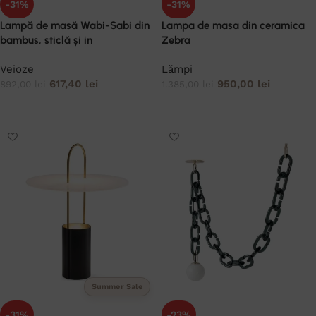
-31%
-31%
Lampă de masă Wabi-Sabi din
Lampa de masa din ceramica
bambus, sticlă și in
Zebra
Veioze
Lămpi
617,40
lei
950,00
lei
892,00
lei
1.385,00
lei
ADAUGĂ ÎN COȘ
ADAUGĂ ÎN COȘ
Summer Sale
-31%
-23%