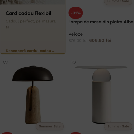
Summer Sale
Card cadou Flexibil
-31%
Cadoul perfect, pe măsura
Lampa de masa din piatra Alba
ta
Veioze
606,60
lei
876,00
lei
ADAUGĂ ÎN COȘ
Descoperă cardul cadou
→
Summer Sale
Summer Sale