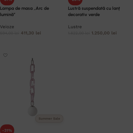
Lampa de masa „Arc de
Lustră suspendată cu lanț
lumină”
decorativ verde
Veioze
Lustre
411,30
lei
1.250,00
lei
594,00
lei
1.622,00
lei
ADAUGĂ ÎN COȘ
ADAUGĂ ÎN COȘ
Summer Sale
-31%