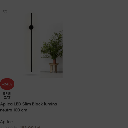
-24%
EPUI
ZAT
Aplica LED Slim Black lumina
neutra 100 cm
Aplice
183,00
lei
240,00
lei