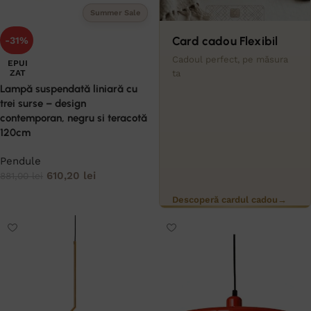
Summer Sale
Card cadou Flexibil
-31%
Cadoul perfect, pe măsura
EPUI
ta
ZAT
Lampă suspendată liniară cu
trei surse – design
contemporan, negru si teracotă
120cm
Pendule
610,20
lei
881,00
lei
CITEȘTE MAI MULT
Descoperă cardul cadou
→