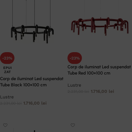
-23%
-23%
Corp de iluminat Led suspendat
EPUI
ZAT
Tube Red 100×100 cm
Corp de iluminat Led suspendat
Tube Black 100×100 cm
Lustre
1.716,00
lei
2.231,00
lei
Lustre
ADAUGĂ ÎN COȘ
1.716,00
lei
2.231,00
lei
CITEȘTE MAI MULT