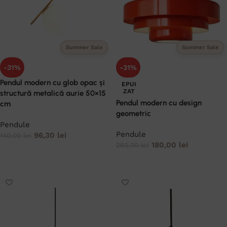
Summer Sale
Summer Sale
-31%
-31%
Pendul modern cu glob opac și
EPUI
ZAT
structură metalică aurie 50×15
Pendul modern cu design
cm
geometric
Pendule
Pendule
96,30
lei
140,00
lei
180,00
lei
260,00
lei
ADAUGĂ ÎN COȘ
CITEȘTE MAI MULT