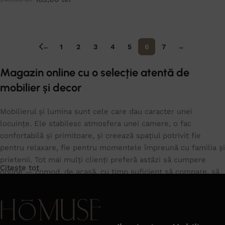
CITEȘTE MAI MULT
←
1
2
3
4
5
6
7
→
Magazin online cu o selecție atentă de
mobilier și decor
Mobilierul și lumina sunt cele care dau caracter unei
locuințe. Ele stabilesc atmosfera unei camere, o fac
confortabilă și primitoare, și creează spațiul potrivit fie
pentru relaxare, fie pentru momentele împreună cu familia și
prietenii. Tot mai mulți clienți preferă astăzi să cumpere
Citeste tot
online — comod, de acasă, cu timp suficient să compare, să
își imagineze piesele în propriul spațiu și să aleagă fără
grabă. În catalogul nostru găsești piese pentru living,
dormitor, dining și hol, alături de o gamă largă de corpuri de
iluminat pentru fiecare cameră.