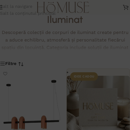
Salt la navigare
Salt la conținutul principal
Iluminat
Descoperă colecții de corpuri de iluminat create pentru
a aduce echilibru, atmosferă și personalitate fiecărui
spațiu din locuință. Categoria include soluții de iluminat
pentru living, dining, dormitor sau hol, potrivite atât
pentru interioare moderne și minimaliste, cât și pentru
Filtre
amenajări elegante și contemporane. Alege piese care
IDEE CADOU
completează armonios designul interior și contribuie la
crearea unui ambient cald și bine definit.