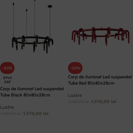
-23%
-23%
Corp de iluminat Led suspendat
EPUI
ZAT
Tube Red 80x80x28cm
Corp de iluminat Led suspendat
Tube Black 80x80x28cm
Lustre
1.370,00
lei
1.780,00
lei
Lustre
ADAUGĂ ÎN COȘ
1.370,00
lei
1.780,00
lei
CITEȘTE MAI MULT