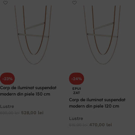
-23%
-24%
Corp de iluminat suspendat
EPUI
ZAT
modern din piele 150 cm
Corp de iluminat suspendat
modern din piele 120 cm
Lustre
528,00
lei
690,00
lei
Lustre
ADAUGĂ ÎN COȘ
470,00
lei
615,00
lei
CITEȘTE MAI MULT