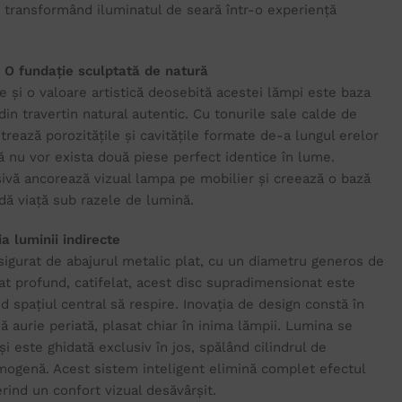
, transformând iluminatul de seară într-o experiență
: O fundație sculptată de natură
e și o valoare artistică deosebită acestei lămpi este baza
 din travertin natural autentic. Cu tonurile sale calde de
ăstrează porozitățile și cavitățile formate de-a lungul erelor
 nu vor exista două piese perfect identice în lume.
ivă ancorează vizual lampa pe mobilier și creează o bază
dă viață sub razele de lumină.
a luminii indirecte
asigurat de abajurul metalic plat, cu un diametru generos de
at profund, catifelat, acest disc supradimensionat este
nd spațiul central să respire. Inovația de design constă în
ă aurie periată, plasat chiar în inima lămpii. Lumina se
i este ghidată exclusiv în jos, spălând cilindrul de
 omogenă. Acest sistem inteligent elimină complet efectul
erind un confort vizual desăvârșit.