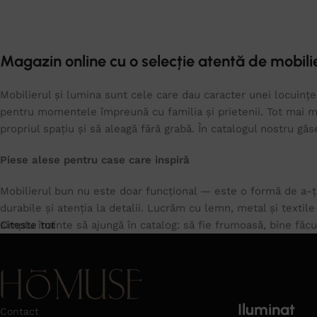
Magazin online cu o selecție atentă de mobilie
Mobilierul și lumina sunt cele care dau caracter unei locuințe.
pentru momentele împreună cu familia și prietenii. Tot mai mu
propriul spațiu și să aleagă fără grabă. În catalogul nostru gă
Piese alese pentru case care inspiră
Mobilierul bun nu este doar funcțional — este o formă de a-ți
durabile și atenția la detalii. Lucrăm cu lemn, metal și textil
simplu înainte să ajungă în catalog: să fie frumoasă, bine făc
Citeste tot
Iluminat
Contact