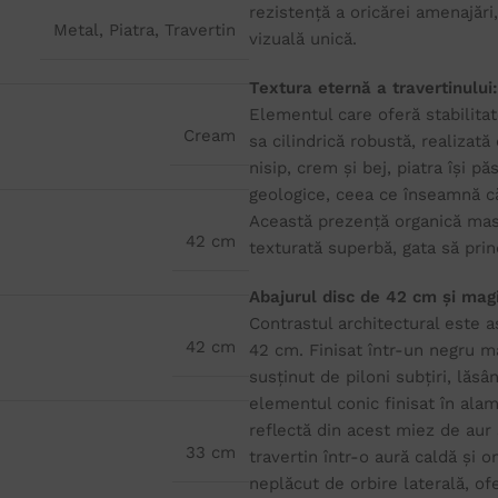
rezistență a oricărei amenajări
Metal
,
Piatra
,
Travertin
vizuală unică.
Textura eternă a travertinului
Elementul care oferă stabilitat
Cream
sa cilindrică robustă, realizată
nisip, crem și bej, piatra își p
geologice, ceea ce înseamnă că
Această prezență organică mas
42 cm
texturată superbă, gata să prin
Abajurul disc de 42 cm și magi
Contrastul architectural este 
42 cm
42 cm. Finisat într-un negru m
susținut de piloni subțiri, lăsâ
elementul conic finisat în alam
reflectă din acest miez de aur ș
33 cm
travertin într-o aură caldă și
neplăcut de orbire laterală, of