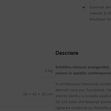
Iluminat amb
mascat și di
boutique ho
Descriere
Echilibru mineral avangardist,
2 kg
natura în spațiile contempora
În arhitectura interioară conte
demult rolul pur funcțional. C
42 × 42 × 33 cm
eterne pentru a sculpta spațiu
33 cm) este chintesența aceste
rigoarea modernă cu filozofia 