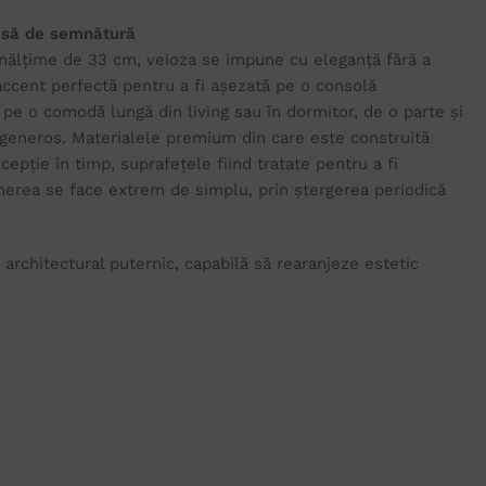
iesă de semnătură
înălțime de 33 cm, veioza se impune cu eleganță fără a
 accent perfectă pentru a fi așezată pe o consolă
, pe o comodă lungă din living sau în dormitor, de o parte și
 generos. Materialele premium din care este construită
cepție în timp, suprafețele fiind tratate pentru a fi
inerea se face extrem de simplu, prin ștergerea periodică
architectural puternic, capabilă să rearanjeze estetic