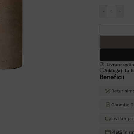
Alternative:
-
+
Livrare esti
Adăugați la l
Beneficii
Retur simp
Garanție 2
Livrare pr
Plată în r