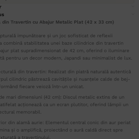
r
us
din Travertin cu Abajur Metalic Plat (42 x 33 cm)
turală impunătoare și un joc sofisticat de reflexii
 combină stabilitatea unei baze cilindrice din travertin
bajur plat supradimensionat de 42 cm, oferind o iluminare
ctă pentru un decor modern, Japandi sau minimalist de lux.
cturală din travertin: Realizat din piatră naturală autentică
pul cilindric păstrează cavitățile și nuanțele calde de bej-
formând fiecare veioză într-un unicat.
 de mari dimensiuni (42 cm): Discul metalic extins de un
tifelat acționează ca un ecran plutitor, oferind lămpii un
tectural memorabil.
ior din alamă aurie: Elementul central conic din aur periat
ina și o amplifică, proiectând o aură caldă direct spre
xturată a travertinului.