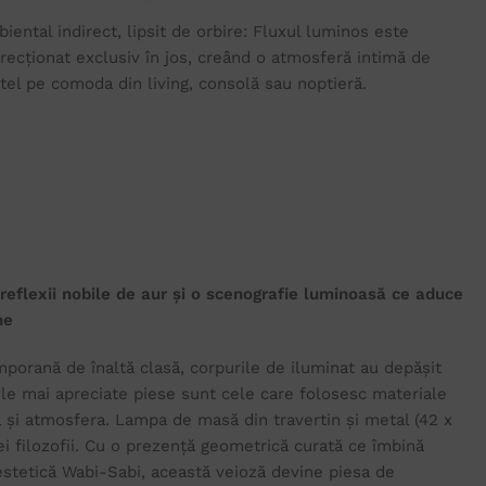
iental indirect, lipsit de orbire: Fluxul luminos este
recționat exclusiv în jos, creând o atmosferă intimă de
tel pe comoda din living, consolă sau noptieră.
 reflexii nobile de aur și o scenografie luminoasă ce aduce
ne
mporană de înaltă clasă, corpurile de iluminat au depășit
ele mai apreciate piese sunt cele care folosesc materiale
l și atmosfera. Lampa de masă din travertin și metal (42 x
i filozofii. Cu o prezență geometrică curată ce îmbină
estetică Wabi-Sabi, această veioză devine piesa de