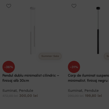
Summer Sale
S
-36%
-31%
Pendul dublu minimalist cilindric –
Corp de iluminat suspenda
finisaj alb 30cm
minimalist, finisaj negr
Iluminat
,
Pendule
Iluminat
,
Pendule
300,00
lei
199,80
lei
472,00
lei
290,00
lei