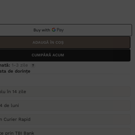
ADAUGĂ ÎN COȘ
CUMPĂRĂ ACUM
mată:
1-3 zile
ista de dorințe
lu în 14 zile
4 de luni
in Curier Rapid
ate prin TBI Bank