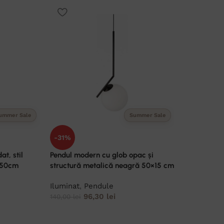
ummer Sale
Summer Sale
-31%
t, stil
Pendul modern cu glob opac și
u 50cm
structură metalică neagră 50×15 cm
Iluminat
,
Pendule
96,30
lei
140,00
lei