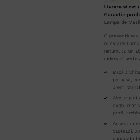
Livrare si retu
Garantie prod
Lampa de Masă 
O prezență sculp
minerale! Lampa
natural cu un a
indirectă perfe
Bază archite
poroasă, cor
crem, trans
Abajur plat
negru mat ca
profil archi
Accent inter
captează lum
suprafața te