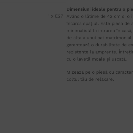
Dimensiuni ideale pentru o p
1 x E27
Având o lățime de 42 cm și o 
încărca spațiul. Este piesa de
minimalistă la intrarea în casă
de alta a unui pat matrimonial
garantează o durabilitate de ex
rezistente la amprente. Întreț
cu o lavetă moale și uscată.
Mizează pe o piesă cu caracter 
colțul tău de relaxare.