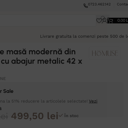
0723.462.142
Conta
0,00
L
Livrare gratuita la comenzi peste 500 de l
e masă modernă din
 cu abajur metalic 42 x
ONE
 Sale
a la 51% reducere la articolele selectate!
Vezi
a
499,50
lei
lei
În stoc