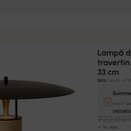
 abajur metalic 42 x 33 cm
Lampă d
travertin
33 cm
SKU:
AU41-ST
Summer
Avem pan
campani
722,00
În stoc