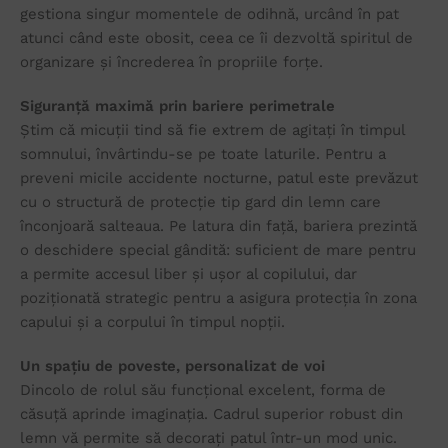
gestiona singur momentele de odihnă, urcând în pat
atunci când este obosit, ceea ce îi dezvoltă spiritul de
organizare și încrederea în propriile forțe.
Siguranță maximă prin bariere perimetrale
Știm că micuții tind să fie extrem de agitați în timpul
somnului, învârtindu-se pe toate laturile. Pentru a
preveni micile accidente nocturne, patul este prevăzut
cu o structură de protecție tip gard din lemn care
înconjoară salteaua. Pe latura din față, bariera prezintă
o deschidere special gândită: suficient de mare pentru
a permite accesul liber și ușor al copilului, dar
poziționată strategic pentru a asigura protecția în zona
capului și a corpului în timpul nopții.
Un spațiu de poveste, personalizat de voi
Dincolo de rolul său funcțional excelent, forma de
căsuță aprinde imaginația. Cadrul superior robust din
lemn vă permite să decorați patul într-un mod unic.