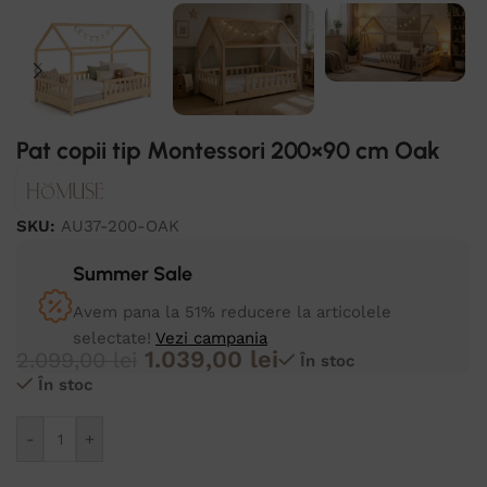
Pat copii tip Montessori 200×90 cm Oak
SKU:
AU37-200-OAK
Summer Sale
Avem pana la 51% reducere la articolele
selectate!
Vezi campania
1.039,00
lei
2.099,00
lei
În stoc
În stoc
Alternative:
-
+