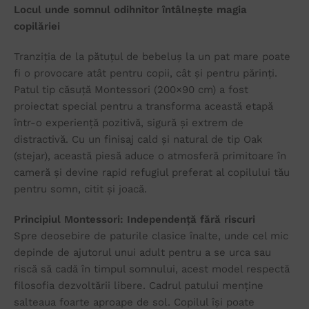
Locul unde somnul odihnitor întâlnește magia
copilăriei
Tranziția de la pătuțul de bebeluș la un pat mare poate
fi o provocare atât pentru copii, cât și pentru părinți.
Patul tip căsuță Montessori (200×90 cm) a fost
proiectat special pentru a transforma această etapă
într-o experiență pozitivă, sigură și extrem de
distractivă. Cu un finisaj cald și natural de tip Oak
(stejar), această piesă aduce o atmosferă primitoare în
cameră și devine rapid refugiul preferat al copilului tău
pentru somn, citit și joacă.
Principiul Montessori: Independență fără riscuri
Spre deosebire de paturile clasice înalte, unde cel mic
depinde de ajutorul unui adult pentru a se urca sau
riscă să cadă în timpul somnului, acest model respectă
filosofia dezvoltării libere. Cadrul patului menține
salteaua foarte aproape de sol. Copilul își poate