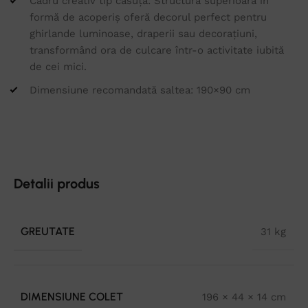
Cadru creativ tip căsuță: Structura superioară în
formă de acoperiș oferă decorul perfect pentru
ghirlande luminoase, draperii sau decorațiuni,
transformând ora de culcare într-o activitate iubită
de cei mici.
Dimensiune recomandată saltea: 190×90 cm
Detalii produs
GREUTATE
31 kg
DIMENSIUNE COLET
196 × 44 × 14 cm