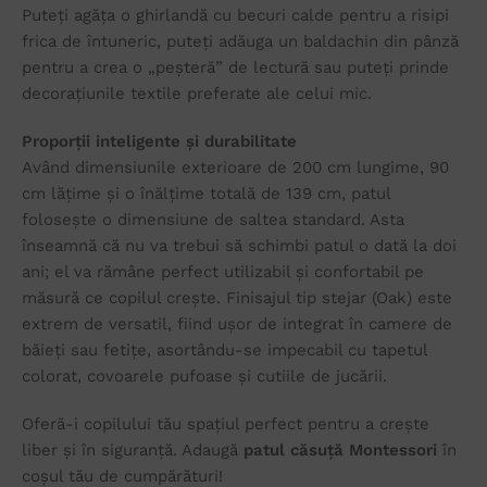
Puteți agăța o ghirlandă cu becuri calde pentru a risipi
frica de întuneric, puteți adăuga un baldachin din pânză
pentru a crea o „peșteră” de lectură sau puteți prinde
decorațiunile textile preferate ale celui mic.
Proporții inteligente și durabilitate
Având dimensiunile exterioare de 200 cm lungime, 90
cm lățime și o înălțime totală de 139 cm, patul
folosește o dimensiune de saltea standard. Asta
înseamnă că nu va trebui să schimbi patul o dată la doi
ani; el va rămâne perfect utilizabil și confortabil pe
măsură ce copilul crește. Finisajul tip stejar (Oak) este
extrem de versatil, fiind ușor de integrat în camere de
băieți sau fetițe, asortându-se impecabil cu tapetul
colorat, covoarele pufoase și cutiile de jucării.
Oferă-i copilului tău spațiul perfect pentru a crește
liber și în siguranță. Adaugă
patul căsuță Montessori
în
coșul tău de cumpărături!