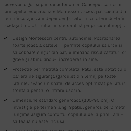
poveste, sigur și plin de autonomie! Conceput conform
principiilor educaționale Montessori, acest pat căsuță din
lemn încurajează independența celor mici, oferindu-le în
același timp părinților liniște deplină pe parcursul nopții.
Design Montessori pentru autonomie: Poziționarea
foarte joasă a saltelei îi permite copilului să urce și
să coboare singur din pat, eliminând riscul căzăturilor
grave și stimulându-i încrederea în sine.
Protecție perimetrală completă: Patul este dotat cu o
barieră de siguranță (gardulet din lemn) pe toate
laturile, având un spațiu de acces optimizat pe latura
frontală pentru o intrare usoara.
Dimensiune standard generoasă (200×90 cm): O
investiție pe termen lung! Spațiul generos de 2 metri
lungime asigură confortul copilului de la primii ani –
salteaua nu este inclusă.