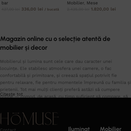
bar
Mobilier
,
Mese
336,00
lei
1.820,00
lei
437,00
lei
2.435,00
lei
/ bucată
ADAUGĂ ÎN COȘ
ADAUGĂ ÎN COȘ
Magazin online cu o selecție atentă de
mobilier și decor
Mobilierul și lumina sunt cele care dau caracter unei
locuințe. Ele stabilesc atmosfera unei camere, o fac
confortabilă și primitoare, și creează spațiul potrivit fie
pentru relaxare, fie pentru momentele împreună cu familia și
prietenii. Tot mai mulți clienți preferă astăzi să cumpere
Citeste tot
online — comod, de acasă, cu timp suficient să compare, să
își imagineze piesele în propriul spațiu și să aleagă fără
grabă. În catalogul nostru găsești piese pentru living,
dormitor, dining și hol, alături de o gamă largă de corpuri de
iluminat pentru fiecare cameră.
Iluminat
Mobilier
Contact