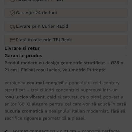
Garanție 24 de luni
Livrare prin Curier Rapid
Plată în rate prin TBI Bank
Livrare si retur
Garantie produs
Pendul modern cu design geometric stratificat – Ø35 x
21 cm | Finisaj roșu lucios, volumetrie în trepte
Versiunea
cea mai energică
a pendulului mid-century
stratificat – trei cilindri concentrici suprapuși într-un
roșu lucios vibrant
, cald și saturat, ca o piesă pop-art a
anilor ’60. O alegere pentru cei care vor să aducă în casă
bucuria cromatică
a designului italian modernist, fără să
sacrifice rigoarea geometrică a piesei.
Format compact Ø35 x 21 cm
– proporții perfecte