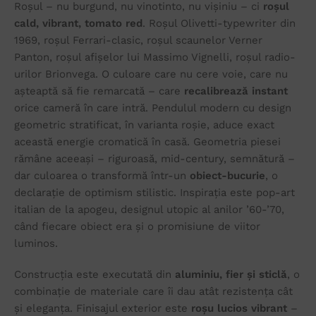
Roșul – nu burgund, nu vinotinto, nu vișiniu – ci
roșul
cald, vibrant, tomato red
. Roșul Olivetti-typewriter din
1969, roșul Ferrari-clasic, roșul scaunelor Verner
Panton, roșul afișelor lui Massimo Vignelli, roșul radio-
urilor Brionvega. O culoare care nu cere voie, care nu
așteaptă să fie remarcată – care
recalibrează instant
orice cameră în care intră. Pendulul modern cu design
geometric stratificat, în varianta roșie, aduce exact
această energie cromatică în casă. Geometria piesei
rămâne aceeași – riguroasă, mid-century, semnătură –
dar culoarea o transformă într-un
obiect-bucurie
, o
declarație de optimism stilistic. Inspirația este pop-art
italian de la apogeu, designul utopic al anilor ’60-’70,
când fiecare obiect era și o promisiune de viitor
luminos.
Construcția este executată din
aluminiu, fier și sticlă
, o
combinație de materiale care îi dau atât rezistența cât
și eleganța. Finisajul exterior este
roșu lucios vibrant
–