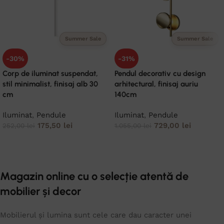
Summer Sale
Summer Sale
-30%
-31%
Corp de iluminat suspendat,
Pendul decorativ cu design
stil minimalist, finisaj alb 30
arhitectural, finisaj auriu
cm
140cm
Iluminat
,
Pendule
Iluminat
,
Pendule
175,50
lei
729,00
lei
252,00
lei
1.055,00
lei
ADAUGĂ ÎN COȘ
ADAUGĂ ÎN COȘ
Magazin online cu o selecție atentă de
mobilier și decor
Mobilierul și lumina sunt cele care dau caracter unei