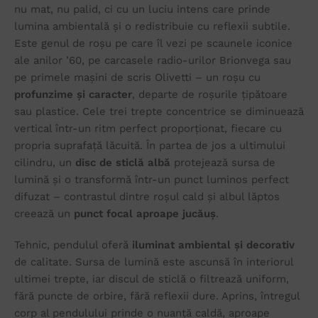
nu mat, nu palid, ci cu un luciu intens care prinde
lumina ambientală și o redistribuie cu reflexii subtile.
Este genul de roșu pe care îl vezi pe scaunele iconice
ale anilor ’60, pe carcasele radio-urilor Brionvega sau
pe primele mașini de scris Olivetti – un roșu cu
profunzime și caracter
, departe de roșurile țipătoare
sau plastice. Cele trei trepte concentrice se diminuează
vertical într-un ritm perfect proporționat, fiecare cu
propria suprafață lăcuită. În partea de jos a ultimului
cilindru, un
disc de sticlă albă
protejează sursa de
lumină și o transformă într-un punct luminos perfect
difuzat – contrastul dintre roșul cald și albul lăptos
creează un
punct focal aproape jucăuș
.
Tehnic, pendulul oferă
iluminat ambiental și decorativ
de calitate. Sursa de lumină este ascunsă în interiorul
ultimei trepte, iar discul de sticlă o filtrează uniform,
fără puncte de orbire, fără reflexii dure. Aprins, întregul
corp al pendulului prinde o nuanță caldă, aproape