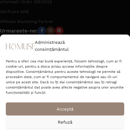
bine făcută și să reziste în timp. Fără promisiuni goale —
Informatii Ordin 225/2023
doar obiecte pe care le-am alege și pentru casa noastră.
Verificare AWB
Affiliate Marketing Partner
Urmareste-ne:
Administrează
consimțământul
office@hom-use.com
Tel: +40 723 462 142
Pentru a oferi cea mai bună experiență, folosim tehnologii, cum ar fi
Strada Râtului nr. 6 Sat Jucu de Mijloc,
cookie-uri, pentru a stoca și/sau accesa informațiile despre
Comuna Jucu Cluj 407353, România
dispozitive. Consimțământul pentru aceste tehnologii ne permite să
procesăm date, cum ar fi comportamentul de navigare sau ID-uri
unice pe acest site. Dacă nu îți dai consimțământul sau îți retragi
Deco Corner S.R.L.
consimțământul dat poate avea afecte negative asupra unor anumite
CUI 52089400
funcționalități și funcții.
J2025048531004
Acceptă
Refuză
© 2026 homuse.ro