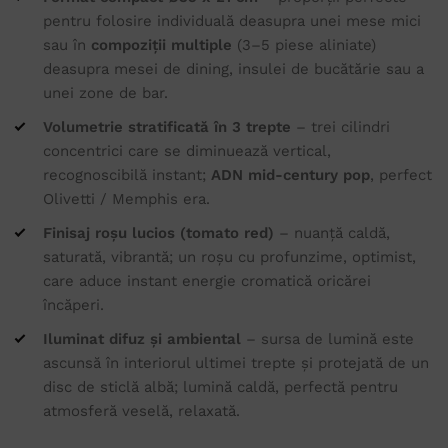
pentru folosire individuală deasupra unei mese mici
sau în
compoziții multiple
(3–5 piese aliniate)
deasupra mesei de dining, insulei de bucătărie sau a
unei zone de bar.
Volumetrie stratificată în 3 trepte
– trei cilindri
concentrici care se diminuează vertical,
recognoscibilă instant;
ADN mid-century pop
, perfect
Olivetti / Memphis era.
Finisaj roșu lucios (tomato red)
– nuanță caldă,
saturată, vibrantă; un roșu cu profunzime, optimist,
care aduce instant energie cromatică oricărei
încăperi.
Iluminat difuz și ambiental
– sursa de lumină este
ascunsă în interiorul ultimei trepte și protejată de un
disc de sticlă albă; lumină caldă, perfectă pentru
atmosferă veselă, relaxată.