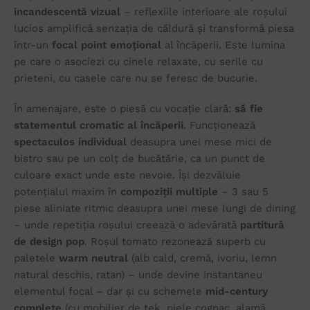
incandescentă vizual
– reflexiile interioare ale roșului
lucios amplifică senzația de căldură și transformă piesa
într-un
focal point emoțional
al încăperii. Este lumina
pe care o asociezi cu cinele relaxate, cu serile cu
prieteni, cu casele care nu se feresc de bucurie.
În amenajare, este o piesă cu vocație clară:
să fie
statementul cromatic al încăperii
. Funcționează
spectaculos individual
deasupra unei mese mici de
bistro sau pe un colț de bucătărie, ca un punct de
culoare exact unde este nevoie. Își dezvăluie
potențialul maxim în
compoziții multiple
– 3 sau 5
piese aliniate ritmic deasupra unei mese lungi de dining
– unde repetiția roșului creează o adevărată
partitură
de design pop
. Roșul tomato rezonează superb cu
paletele
warm neutral
(alb cald, cremă, ivoriu, lemn
natural deschis, ratan) – unde devine instantaneu
elementul focal – dar și cu schemele
mid-century
complete
(cu mobilier de tek, piele cognac, alamă,