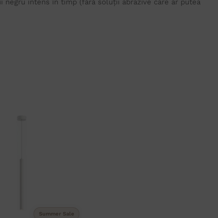
ui negru intens în timp (fără soluții abrazive care ar putea
Summer Sale