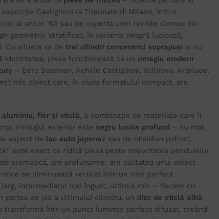
rară de a arăta ca
piese de muzeu
– obiecte pe care ai
 expoziție Castiglioni la Triennale di Milano, într-o
dic al anilor ’60 sau pe coperta unei reviste
Domus
din
 geometric stratificat, în varianta neagră lucioasă,
i. Cu silueta sa de
trei cilindri concentrici suprapuși
și cu
 dă identitatea, piesa funcționează ca un
omagiu modern
tury
– Eero Saarinen, Achille Castiglioni, Stilnovo, Arteluce.
cest mic obiect care, în ciuda formatului compact, are
n
aluminiu, fier și sticlă
, o combinație de materiale care îi
nța. Finisajul exterior este
negru lucios profund
– nu mat,
 de aspect de
lac auto japonez
sau de obsidian polizat.
ack” este exact ce ridică piesa peste majoritatea pendulelor
ate cromatică, are profunzime, are calitatea unui obiect
ntrice se diminuează vertical într-un ritm perfect
 larg, intermediarul mai îngust, ultimul mic – fiecare cu
n partea de jos a ultimului cilindru, un
disc de sticlă albă
o transformă într-un punct luminos perfect difuzat, creând