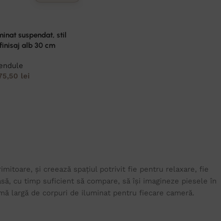
minat suspendat, stil
finisaj alb 30 cm
endule
75,50
lei
itoare, și creează spațiul potrivit fie pentru relaxare, fie
ă, cu timp suficient să compare, să își imagineze piesele în
 gamă largă de corpuri de iluminat pentru fiecare cameră.