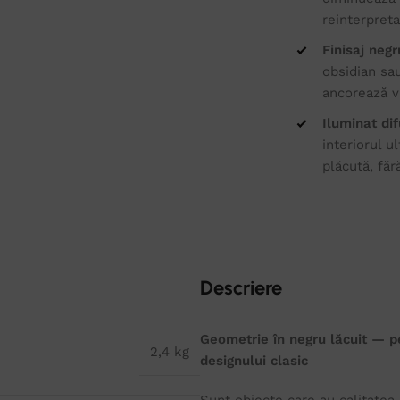
reinterpret
Finisaj neg
obsidian sau
ancorează vi
Iluminat di
interiorul u
plăcută, făr
Descriere
Geometrie în negru lăcuit — p
2,4 kg
designului clasic