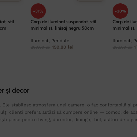
-31%
-30%
t, stil
Corp de iluminat suspendat, stil
Corp de ilu
0cm
minimalist, finisaj negru 50cm
minimalist, 
Iluminat
,
Pendule
Iluminat
,
P
199,80
lei
1
290,00
lei
252,00
lei
r și decor
 Ele stabilesc atmosfera unei camere, o fac confortabilă și prim
lți clienți preferă astăzi să cumpere online — comod, de acas
sești piese pentru living, dormitor, dining și hol, alături de o