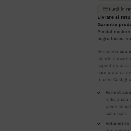
Plată în r
Livrare si retu
Garantie prod
Pendul modern c
negru lucios, v
Versiunea
cea 
cilindri concent
aspect de lac a
care arată ca u
muzeu Castiglio
Format com
individuală
piese alinia
casa scării.
Volumetrie s
diminuează v