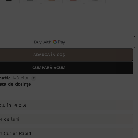
ADAUGĂ ÎN COȘ
CUMPĂRĂ ACUM
mată:
1-3 zile
ista de dorințe
lu în 14 zile
4 de luni
in Curier Rapid