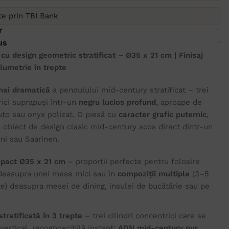
ate prin TBI Bank
r
us
u design geometric stratificat – Ø35 x 21 cm | Finisaj
olumetrie în trepte
mai dramatică
a pendulului mid-century stratificat – trei
rici suprapuși într-un
negru lucios profund
, aproape de
uto sau onyx polizat. O piesă cu
caracter grafic puternic
,
n obiect de design clasic mid-century scos direct dintr-un
ni sau Saarinen.
pact Ø35 x 21 cm
– proporții perfecte pentru folosire
 deasupra unei mese mici sau în
compoziții multiple
(3–5
te) deasupra mesei de dining, insulei de bucătărie sau pe
tratificată în 3 trepte
– trei cilindri concentrici care se
ertical, recognoscibilă instant;
ADN mid-century pur
,