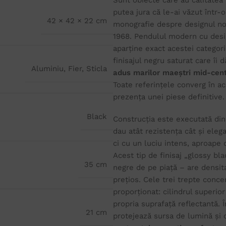
Sunt obiecte care au calitatea 
putea jura că le-ai văzut într-o
42 × 42 × 22 cm
monografie despre designul nor
1968. Pendulul modern cu design
aparține exact acestei categori
finisajul negru saturat care îi
Aluminiu
,
Fier
,
Sticla
adus marilor maeștri mid-cen
Toate referințele converg în a
prezența unei piese definitive.
Black
Construcția este executată di
dau atât rezistența cât și elega
ci cu un luciu intens, aproape
Acest tip de finisaj „glossy bl
35 cm
negre de pe piață – are densit
prețios. Cele trei trepte conce
proporționat: cilindrul superior
propria suprafață reflectantă. Î
21 cm
protejează sursa de lumină și 