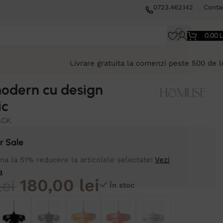
0723.462.142
Conta
0,00
L
Livrare gratuita la comenzi peste 500 de l
odern cu design
ic
ACK
 Sale
a la 51% reducere la articolele selectate!
Vezi
a
180,00
lei
lei
În stoc