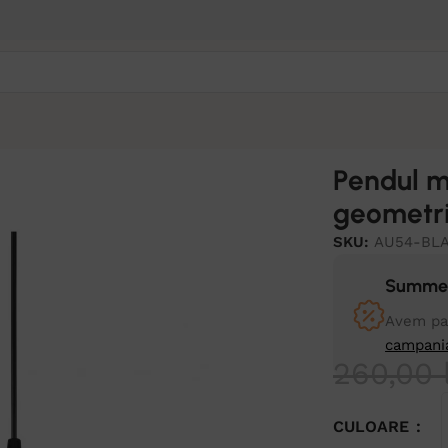
Pendul m
geometr
SKU:
AU54-BL
Summer
Avem pan
campani
260,00
CULOARE