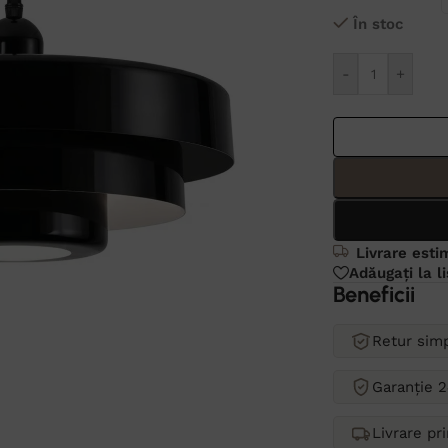
În stoc
Alternative:
-
+
Livrare esti
Adăugați la l
Beneficii
Retur simp
Garanție 2
Livrare pr