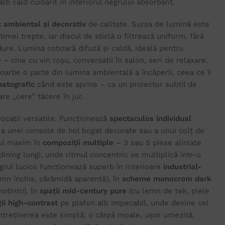
lb cald cuibărit în interiorul negrului absorbant.
t ambiental și decorativ
de calitate. Sursa de lumină este
timei trepte, iar discul de sticlă o filtrează uniform, fără
 dure. Lumina coboară difuză și caldă, ideală pentru
e
– cine cu vin roșu, conversații în salon, seri de relaxare.
oarbe o parte din lumina ambientală a încăperii, ceea ce îi
atografic
când este aprins – ca un proiector subtil de
re „cere” tăcere în jur.
vocații versatile. Funcționează
spectaculos individual
a unei console de hol bogat decorate sau a unui colț de
lul maxim în
compoziții multiple
– 3 sau 5 piese aliniate
ining lungi, unde ritmul concentric se multiplică într-o
grul lucios funcționează superb în interioare
industrial-
emn închis, cărămidă aparentă), în
scheme monocrom dark
notinto), în
spații mid-century pure
(cu lemn de tek, piele
ii high-contrast
pe plafon alb impecabil, unde devine cel
 Întreținerea este simplă: o cârpă moale, ușor umezită,