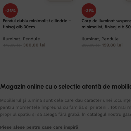
-36%
-31%
Pendul dublu minimalist cilindric –
Corp de iluminat suspenda
finisaj alb 30cm
minimalist, finisaj alb 5
Iluminat
,
Pendule
Iluminat
,
Pendule
300,00
lei
199,80
lei
472,00
lei
290,00
lei
Magazin online cu o selecție atentă de mobilie
Mobilierul și lumina sunt cele care dau caracter unei locuințe.
pentru momentele împreună cu familia și prietenii. Tot mai mu
propriul spațiu și să aleagă fără grabă. În catalogul nostru gă
Piese alese pentru case care inspiră