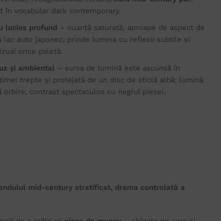
at în vocabular dark contemporary.
ru lucios profund
– nuanță saturată, aproape de aspect de
 lac auto japonez; prinde lumina cu reflexii subtile și
zual orice paletă.
fuz și ambiental
– sursa de lumină este ascunsă în
ltimei trepte și protejată de un disc de sticlă albă; lumină
ă orbire, contrast spectaculos cu negrul piesei.
endulul mid-century stratificat, drama controlată a