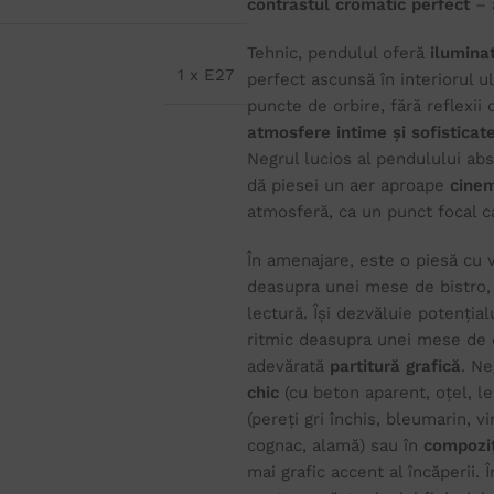
contrastul cromatic perfect
– a
Tehnic, pendulul oferă
ilumina
1 x E27
perfect ascunsă în interiorul ul
puncte de orbire, fără reflexii
atmosfere intime și sofisticat
Negrul lucios al pendulului abs
dă piesei un aer aproape
cinem
atmosferă, ca un punct focal ca
În amenajare, este o piesă cu 
deasupra unei mese de bistro, 
lectură. Își dezvăluie potenția
ritmic deasupra unei mese de d
adevărată
partitură grafică
. Ne
chic
(cu beton aparent, oțel, l
(pereți gri închis, bleumarin, vi
cognac, alamă) sau în
compoziț
mai grafic accent al încăperii.