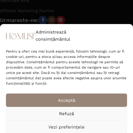
Verificare AWB
Affiliate Marketing Partner
Urmareste-ne:
Administrează
consimțământul
office@hom-use.com
Tel: +40 723 462 142
Pentru a oferi cea mai bună experiență, folosim tehnologii, cum ar fi
Strada Râtului nr. 6 Sat Jucu de Mijloc,
cookie-uri, pentru a stoca și/sau accesa informațiile despre
Comuna Jucu Cluj 407353, România
dispozitive. Consimțământul pentru aceste tehnologii ne permite să
procesăm date, cum ar fi comportamentul de navigare sau ID-uri
unice pe acest site. Dacă nu îți dai consimțământul sau îți retragi
Deco Corner S.R.L.
consimțământul dat poate avea afecte negative asupra unor anumite
CUI 52089400
funcționalități și funcții.
J2025048531004
Acceptă
Refuză
© 2026 homuse.ro
Vezi preferințele