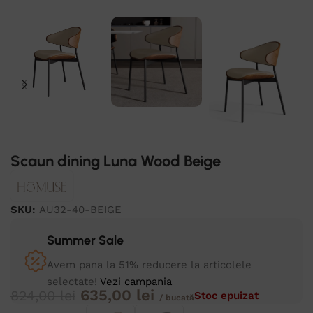
Scaun dining Luna Wood Beige
SKU:
AU32-40-BEIGE
Summer Sale
Avem pana la 51% reducere la articolele
selectate!
Vezi campania
635,00
lei
824,00
lei
Stoc epuizat
/ bucată