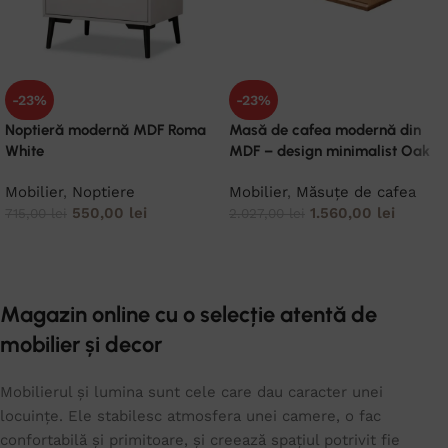
-23%
-23%
Noptieră modernă MDF Roma
Masă de cafea modernă din
White
MDF – design minimalist Oak
Mobilier
,
Noptiere
Mobilier
,
Măsuțe de cafea
550,00
lei
1.560,00
lei
715,00
lei
2.027,00
lei
ADAUGĂ ÎN COȘ
ADAUGĂ ÎN COȘ
Magazin online cu o selecție atentă de
mobilier și decor
Mobilierul și lumina sunt cele care dau caracter unei
locuințe. Ele stabilesc atmosfera unei camere, o fac
confortabilă și primitoare, și creează spațiul potrivit fie