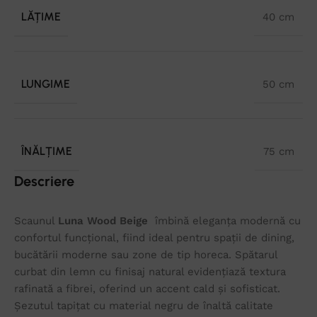
LĂȚIME
40 cm
LUNGIME
50 cm
ÎNĂLȚIME
75 cm
Descriere
Scaunul
Luna Wood Beige
îmbină eleganța modernă cu
confortul funcțional, fiind ideal pentru spații de dining,
bucătării moderne sau zone de tip horeca. Spătarul
curbat din lemn cu finisaj natural evidențiază textura
rafinată a fibrei, oferind un accent cald și sofisticat.
Șezutul tapițat cu material negru de înaltă calitate